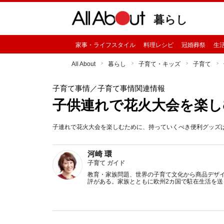
暮らし
家事・ライフスタイル
料理レシピ
冠婚葬祭
生
All About
暮らし
子育て・キッズ
子育て
子育て事情
／子育て事情関連情報
子供連れで花火大会を楽し
子連れで花火大会を楽しむために、持っていくべき便利グッズ
河崎 環
子育て ガイド
教育・家族問題、世界の子育て文化から商品デザ
評がある。家族とともに欧州2カ国で駐在生活を送