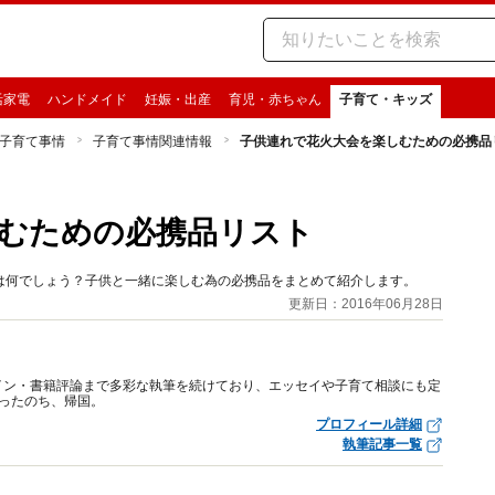
活家電
ハンドメイド
妊娠・出産
育児・赤ちゃん
子育て・キッズ
子育て事情
子育て事情関連情報
子供連れで花火大会を楽しむための必携品
むための必携品リスト
は何でしょう？子供と一緒に楽しむ為の必携品をまとめて紹介します。
更新日：2016年06月28日
イン・書籍評論まで多彩な執筆を続けており、エッセイや子育て相談にも定
ったのち、帰国。
プロフィール詳細
執筆記事一覧