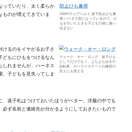
なっていたり、太く柔らか
なものが増えてきていま
2WAYチェアベルト 迷子防止ひも兼
用 ハーネス型になっているので、ひ
もを引いたときも子どもの体に食い
込まない
付けるのをイヤがるお子さ
子どもにひもをつけるなん
ウォーク・オー・ロング 迷子ひも
としてだけでなく、よちよち歩きや
もしれませんが、ハーネス
自転車、ローラースケートの練習の
支えにも使える
躍。子どもを見失ってしま
に、迷子札はつけておいたほうがベター。洋服の中でも
、必ず名前と連絡先が分かるようにしておきたいもので