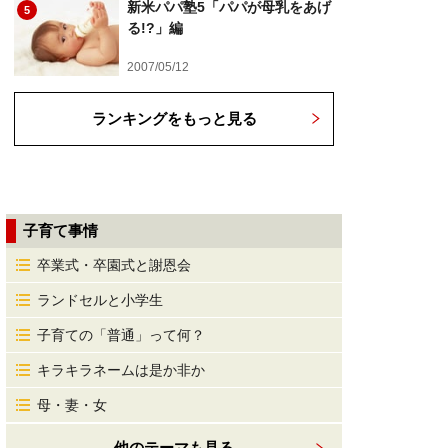
新米パパ塾5「パパが母乳をあげ
5
る!?」編
2007/05/12
ランキングをもっと見る
子育て事情
卒業式・卒園式と謝恩会
ランドセルと小学生
子育ての「普通」って何？
キラキラネームは是か非か
母・妻・女
他のテーマも見る