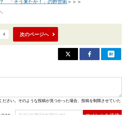
？ 「そう来たか！」の野営術
＞＞＞
い。
次のページへ
4