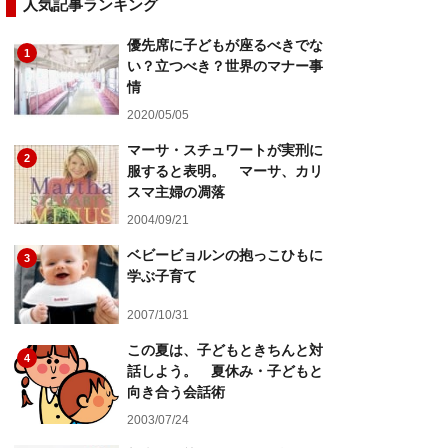
人気記事ランキング
優先席に子どもが座るべきでな
1
い？立つべき？世界のマナー事
情
2020/05/05
マーサ・スチュワートが実刑に
2
服すると表明。 マーサ、カリ
スマ主婦の凋落
2004/09/21
ベビービョルンの抱っこひもに
3
学ぶ子育て
2007/10/31
この夏は、子どもときちんと対
4
話しよう。 夏休み・子どもと
向き合う会話術
2003/07/24