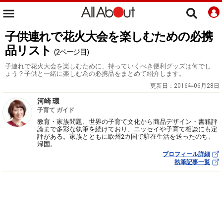
子供連れで花火大会を楽しむための必携
品リスト
(2ページ目)
子連れで花火大会を楽しむために、持っていくべき便利グッズは何でし
ょう？子供と一緒に楽しむ為の必携品をまとめて紹介します。
更新日：
2016年06月28日
河崎 環
子育て ガイド
教育・家族問題、世界の子育て文化から商品デザイン・書籍評
論まで多彩な執筆を続けており、エッセイや子育て相談にも定
評がある。家族とともに欧州2カ国で駐在生活を送ったのち、
帰国。
プロフィール詳細
執筆記事一覧