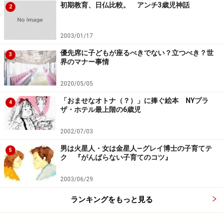
初期教育、日仏比較。 アンチ3歳児神話
2
2003/01/17
優先席に子どもが座るべきでない？立つべき？世
3
界のマナー事情
2020/05/05
「おませなオトナ（？）」に捧ぐ絵本 NYプラ
4
ザ・ホテル最上階の6歳児
2002/07/03
男は火星人・女は金星人―グレイ博士の子育てテ
5
ク 『がんばらない子育てのコツ』
2003/06/29
ランキングをもっと見る