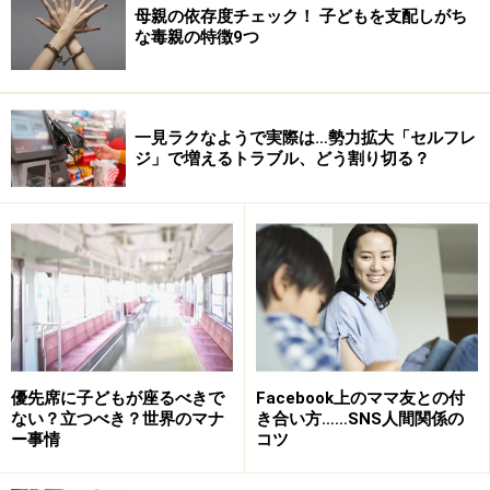
母親の依存度チェック！ 子どもを支配しがち
な毒親の特徴9つ
一見ラクなようで実際は…勢力拡大「セルフレ
ジ」で増えるトラブル、どう割り切る？
優先席に子どもが座るべきで
Facebook上のママ友との付
ない？立つべき？世界のマナ
き合い方……SNS人間関係の
ー事情
コツ