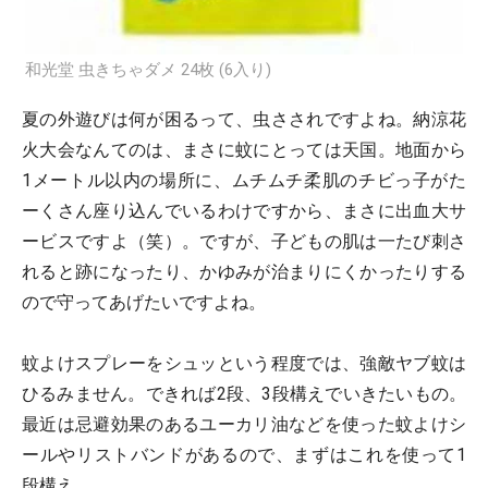
和光堂 虫きちゃダメ 24枚 (6入り)
夏の外遊びは何が困るって、虫さされですよね。納涼花
火大会なんてのは、まさに蚊にとっては天国。地面から
1メートル以内の場所に、ムチムチ柔肌のチビっ子がた
ーくさん座り込んでいるわけですから、まさに出血大サ
ービスですよ（笑）。ですが、子どもの肌は一たび刺さ
れると跡になったり、かゆみが治まりにくかったりする
ので守ってあげたいですよね。
蚊よけスプレーをシュッという程度では、強敵ヤブ蚊は
ひるみません。できれば2段、3段構えでいきたいもの。
最近は忌避効果のあるユーカリ油などを使った蚊よけシ
ールやリストバンドがあるので、まずはこれを使って1
段構え。