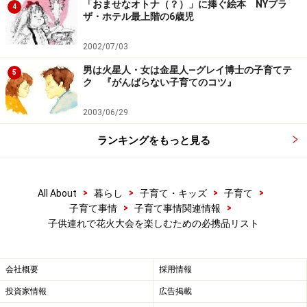
「おませなオトナ（？）」に捧ぐ絵本 NYプラ
4
ザ・ホテル最上階の6歳児
2002/07/03
男は火星人・女は金星人―グレイ博士の子育てテ
5
ク 『がんばらない子育てのコツ』
2003/06/29
ランキングをもっと見る
>
>
>
>
All About
暮らし
子育て・キッズ
子育て
>
>
子育て事情
子育て事情関連情報
子供連れで花火大会を楽しむための必携品リスト
会社概要
採用情報
投資家情報
広告掲載