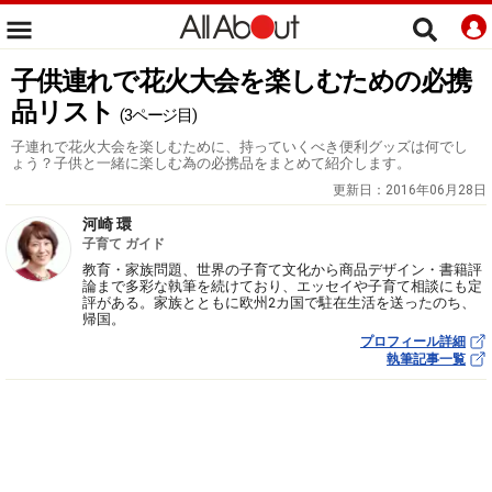
子供連れで花火大会を楽しむための必携
品リスト
(3ページ目)
子連れで花火大会を楽しむために、持っていくべき便利グッズは何でし
ょう？子供と一緒に楽しむ為の必携品をまとめて紹介します。
更新日：
2016年06月28日
河崎 環
子育て ガイド
教育・家族問題、世界の子育て文化から商品デザイン・書籍評
論まで多彩な執筆を続けており、エッセイや子育て相談にも定
評がある。家族とともに欧州2カ国で駐在生活を送ったのち、
帰国。
プロフィール詳細
執筆記事一覧