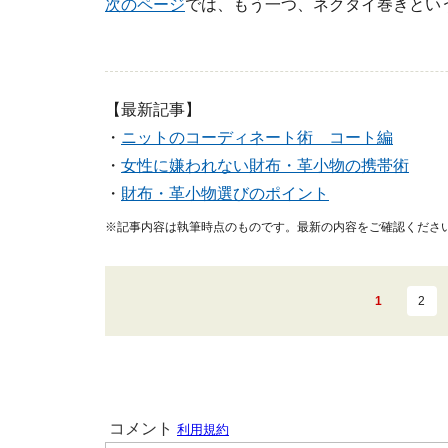
次のページ
では、もう一つ、ネクタイ巻きとい
【最新記事】
・
ニットのコーディネート術 コート編
・
女性に嫌われない財布・革小物の携帯術
・
財布・革小物選びのポイント
※記事内容は執筆時点のものです。最新の内容をご確認くださ
1
2