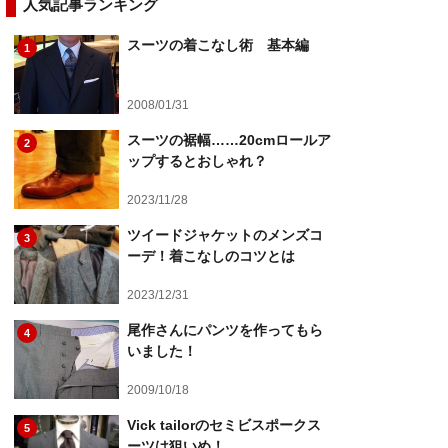
人気記事ランキング
スーツの着こなし術 基本編
1
2008/01/31
スーツの裾幅……20cmロールア
2
ップするとおしゃれ？
2023/11/28
ツイードジャケットのメンズコ
3
ーデ！着こなしのコツとは
2023/12/31
尾作さんにパンツを作ってもら
4
いました！
2009/10/18
Vick tailorのセミビスポークス
5
ーツは狙いめ！