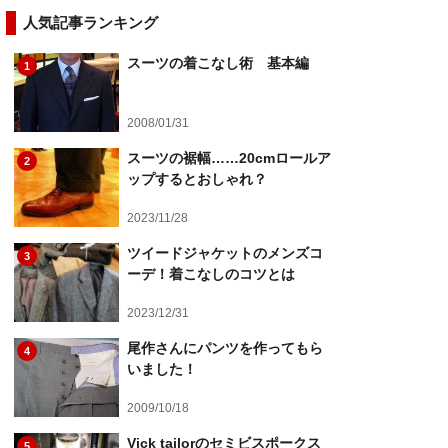
人気記事ランキング
スーツの着こなし術 基本編
1
2008/01/31
スーツの裾幅……20cmロールア
2
ップするとおしゃれ？
2023/11/28
ツイードジャケットのメンズコ
3
ーデ！着こなしのコツとは
2023/12/31
尾作さんにパンツを作ってもら
4
いました！
2009/10/18
Vick tailorのセミビスポークス
5