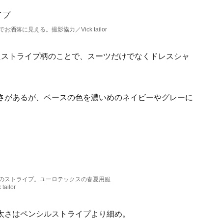
落に見える。撮影協力／Vick tailor
たストライプ柄のことで、スーツだけでなくドレスシャ
さ
があるが、ベースの色を濃いめのネイビーやグレーに
のストライプ。ユーロテックスの春夏用服
ailor
太さはペンシルストライプより細め。