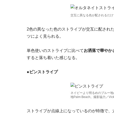
交互に異なる色が配されるだけでお洒
2色の異なった色のストライプが交互に配され
ツによく見られる。
単色使いのストライプに比べて
お洒落で華やか
すると落ち着いた感じなる。
●
ピンストライプ
ネイビーより明るめのブルー地
地Palm Beach。撮影協力／Vick t
ストライプが点線上になっているのが特徴で、