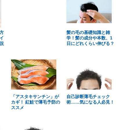
方
髪の毛の基礎知識と雑
イ
学！髪の成分や本数、1
説
日にどれくらい伸びる？
「アスタキサンチン」が
自己診断薄毛チェック
カギ！ 紅鮭で薄毛予防の
術……気になる人必見！
ススメ