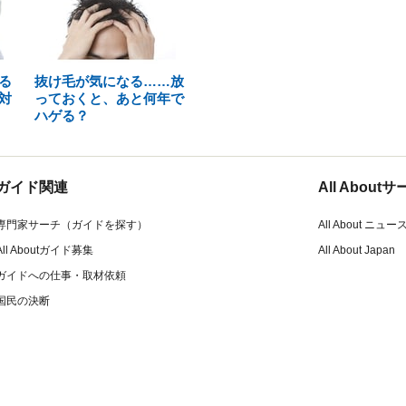
る
抜け毛が気になる……放
対
っておくと、あと何年で
ハゲる？
ガイド関連
All Abou
専門家サーチ（ガイドを探す）
All About ニュー
All Aboutガイド募集
All About Japan
ガイドへの仕事・取材依頼
国民の決断