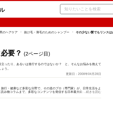
ル
男のヘアケア
抜け毛・薄毛のためのシャンプー
その少ない髪でもリンスは
は必要？
(2ページ目)
目立ったり、あるいは進行するのではないか？ と、そんなお悩みを抱えて
しょう。
更新日：2008年04月28日
グルメ・旅行・健康など多彩な分野で、その道のプロ（専門家）が、日常生活をよ
、読み物コラムまで、多彩なコンテンツを発信する日本最大級の総合情報サ
...続きを読む