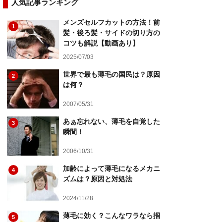
人気記事ランキング
メンズセルフカットの方法！前
1
髪・後ろ髪・サイドの切り方の
コツも解説【動画あり】
2025/07/03
世界で最も薄毛の国民は？原因
2
は何？
2007/05/31
あぁ忘れない、薄毛を自覚した
3
瞬間！
2006/10/31
加齢によって薄毛になるメカニ
4
ズムは？原因と対処法
2024/11/28
薄毛に効く？こんなワラなら掴
5