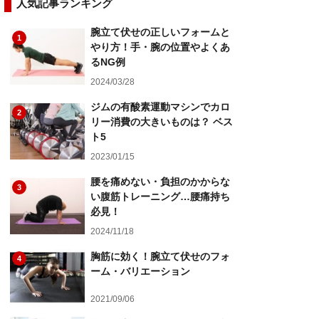
人気記事ランキング
腕立て伏せの正しいフォームと
1
やり方！手・腕の位置やよくあ
るNG例
2024/03/28
ジムの有酸素運動マシンでカロ
2
リー消費の大きいものは？ ベス
ト5
2023/01/15
腰を痛めない・負担のかからな
3
い腹筋トレーニング…腰痛持ち
必見！
2024/11/18
胸筋に効く！腕立て伏せのフォ
4
ーム・バリエーション
2021/09/06