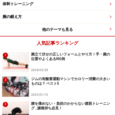
体幹トレーニング
腕の鍛え方
他のテーマも見る
人気記事ランキング
腕立て伏せの正しいフォームとやり方！手・腕の
1
位置やよくあるNG例
2024/03/28
ジムの有酸素運動マシンでカロリー消費の大きい
2
ものは？ ベスト5
2023/01/15
腰を痛めない・負担のかからない腹筋トレーニン
3
グ…腰痛持ち必見！