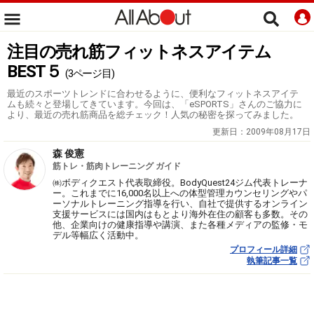
注目の売れ筋フィットネスアイテム
BEST５
(3ページ目)
最近のスポーツトレンドに合わせるように、便利なフィットネスアイテ
ムも続々と登場してきています。今回は、「eSPORTS」さんのご協力に
より、最近の売れ筋商品を総チェック！人気の秘密を探ってみました。
更新日：
2009年08月17日
森 俊憲
筋トレ・筋肉トレーニング ガイド
㈱ボディクエスト代表取締役。BodyQuest24ジム代表トレーナ
ー。これまでに16,000名以上への体型管理カウンセリングやパ
ーソナルトレーニング指導を行い、自社で提供するオンライン
支援サービスには国内はもとより海外在住の顧客も多数。その
他、企業向けの健康指導や講演、また各種メディアの監修・モ
デル等幅広く活動中。
プロフィール詳細
執筆記事一覧