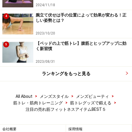
2024/11/18
腕立て伏せは手の位置によって効果が変わる！正
4
しい姿勢とは？
2023/10/20
【ベッドの上で筋トレ】腹筋とヒップアップに効
5
く新習慣
2023/08/31
ランキングをもっと見る
>
>
>
All About
メンズスタイル
メンズビューティ
>
>
筋トレ・筋肉トレーニング
筋トレグッズで鍛える
注目の売れ筋フィットネスアイテムBEST５
会社概要
採用情報