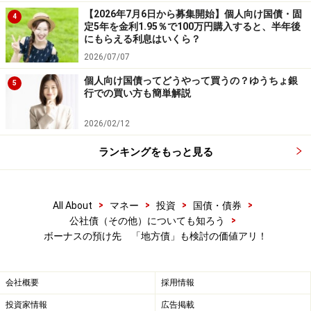
【2026年7月6日から募集開始】個人向け国債・固
4
定5年を金利1.95％で100万円購入すると、半年後
にもらえる利息はいくら？
2026/07/07
個人向け国債ってどうやって買うの？ゆうちょ銀
5
行での買い方も簡単解説
2026/02/12
ランキングをもっと見る
>
>
>
>
All About
マネー
投資
国債・債券
>
公社債（その他）についても知ろう
ボーナスの預け先 「地方債」も検討の価値アリ！
会社概要
採用情報
投資家情報
広告掲載