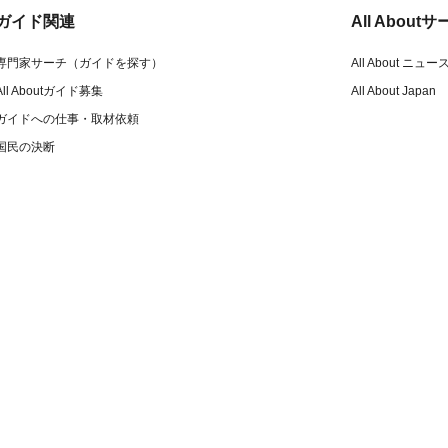
ガイド関連
All Abou
専門家サーチ（ガイドを探す）
All About ニュー
All Aboutガイド募集
All About Japan
ガイドへの仕事・取材依頼
国民の決断