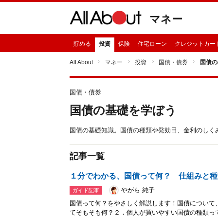
マネー
貯める
投資
保険
住宅ローン
クレジットカー
All About
マネー
投資
国債・債券
国債の
国債・債券
国債の基礎を学ぼう
国債の基礎知識。国債の種類や発効日、金利のしく
記事一覧
１分でわかる、国債って何？ 仕組みと種
やがら 純子
ガイド記事
国債って何？をやさしく解説します！国債について
てそもそも何？２．個人が買いやすい国債の種類っ