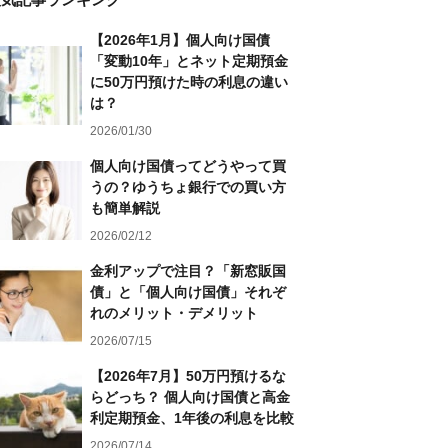
【2026年1月】個人向け国債
「変動10年」とネット定期預金
に50万円預けた時の利息の違い
は？
2026/01/30
個人向け国債ってどうやって買
うの？ゆうちょ銀行での買い方
も簡単解説
2026/02/12
金利アップで注目？「新窓販国
債」と「個人向け国債」それぞ
れのメリット・デメリット
2026/07/15
【2026年7月】50万円預けるな
らどっち？ 個人向け国債と高金
利定期預金、1年後の利息を比較
2026/07/14