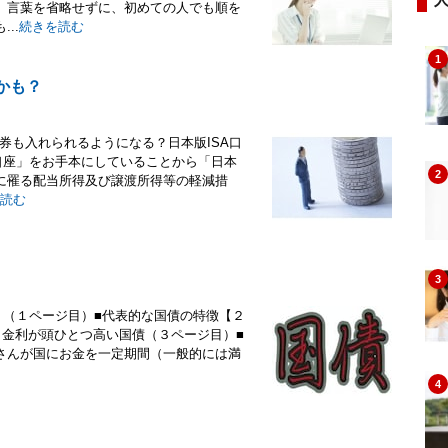
。言葉を省略せずに、初めての人でも順を
..
続きを読む
1
かも？
債券も入れられるようになる？日本版ISA口
口座」をお手本にしていることから「日本
2
に罹る配当所得及び譲渡所得等の軽減措
読む
3
国債】（１ページ目）■代表的な国債の特徴【２
、金利が頭ひとつ高い国債（３ページ目）■
さんが国にお金を一定期間（一般的には満
4