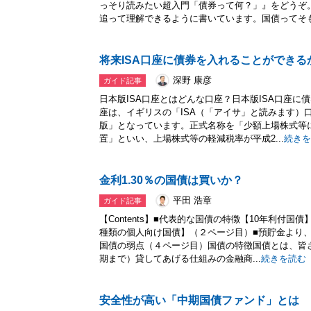
っそり読みたい超入門「債券って何？」』をどうぞ
追って理解できるように書いています。国債ってそも.
将来ISA口座に債券を入れることができる
深野 康彦
ガイド記事
日本版ISA口座とはどんな口座？日本版ISA口座に
座は、イギリスの「ISA（「アイサ」と読みます）
版」となっています。正式名称を「少額上場株式等
置」といい、上場株式等の軽減税率が平成2...
続きを
金利1.30％の国債は買いか？
平田 浩章
ガイド記事
【Contents】■代表的な国債の特徴【10年利付
種類の個人向け国債】（２ページ目）■預貯金より
国債の弱点（４ページ目）国債の特徴国債とは、皆
期まで）貸してあげる仕組みの金融商...
続きを読む
安全性が高い「中期国債ファンド」とは