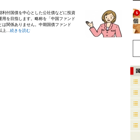
期利付国債を中心とした公社債などに投資
5
運用を目指します。略称を「中国ファンド
とは関係ありません。中期国債ファンド
...
続きを読む