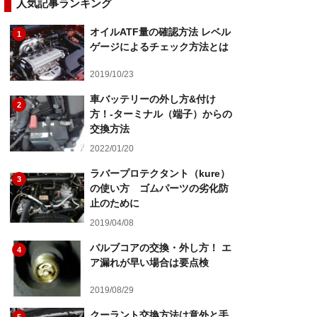
人気記事ランキング
オイルATF量の確認方法 レベル
1
ゲージによるチェック方法とは
2019/10/23
車バッテリーの外し方&付け
2
方！-ターミナル（端子）からの
交換方法
2022/01/20
ラバープロテクタント（kure）
3
の使い方 ゴムパーツの劣化防
止のために
2019/04/08
バルブコアの交換・外し方！ エ
4
ア漏れが早い場合は要点検
2019/08/29
クーラント交換方法は意外と手