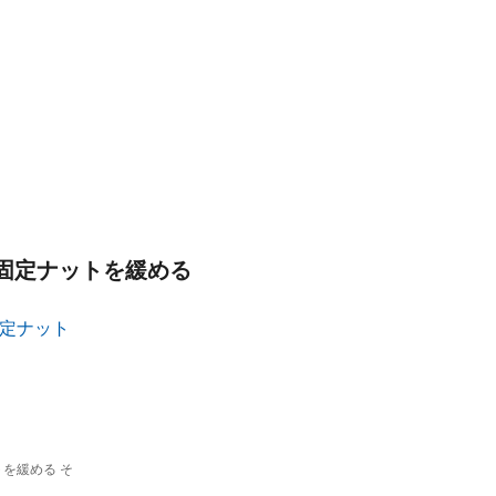
の固定ナットを緩める
を緩める そ