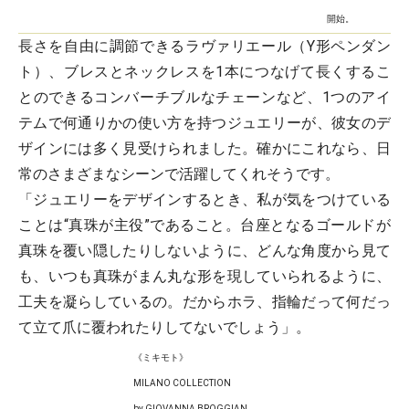
開始。
長さを自由に調節できるラヴァリエール（Y形ペンダン
ト）、ブレスとネックレスを1本につなげて長くするこ
とのできるコンバーチブルなチェーンなど、1つのアイ
テムで何通りかの使い方を持つジュエリーが、彼女のデ
ザインには多く見受けられました。確かにこれなら、日
常のさまざまなシーンで活躍してくれそうです。
「ジュエリーをデザインするとき、私が気をつけている
ことは“真珠が主役”であること。台座となるゴールドが
真珠を覆い隠したりしないように、どんな角度から見て
も、いつも真珠がまん丸な形を現していられるように、
工夫を凝らしているの。だからホラ、指輪だって何だっ
て立て爪に覆われたりしてないでしょう」。
《ミキモト》
MILANO COLLECTION
by GIOVANNA BROGGIAN