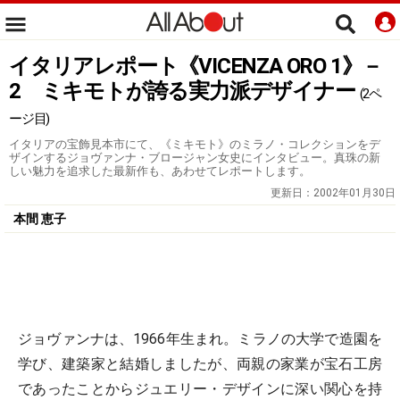
イタリアレポート《VICENZA ORO 1》－
2 ミキモトが誇る実力派デザイナー
(2ペ
ージ目)
イタリアの宝飾見本市にて、《ミキモト》のミラノ・コレクションをデ
ザインするジョヴァンナ・ブロージャン女史にインタビュー。真珠の新
しい魅力を追求した最新作も、あわせてレポートします。
更新日：
2002年01月30日
本間 恵子
ジョヴァンナは、1966年生まれ。ミラノの大学で造園を
学び、建築家と結婚しましたが、両親の家業が宝石工房
であったことからジュエリー・デザインに深い関心を持