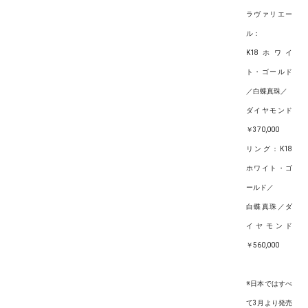
ラヴァリエー
ル：
K18ホワイ
ト・ゴールド
／白蝶真珠／
ダイヤモンド
￥370,000
リング：K18
ホワイト・ゴ
ールド／
白蝶真珠／ダ
イヤモンド
￥560,000
※日本ではすべ
て3月より発売