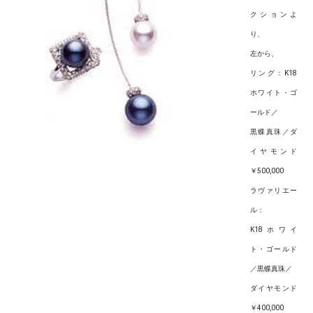
クションよ
り、
左から、
リング：K18
ホワイト・ゴ
ールド／
黒蝶真珠／ダ
イヤモンド
￥500,000
ラヴァリエー
ル：
K18ホワイ
ト・ゴールド
／黒蝶真珠／
ダイヤモンド
￥400,000