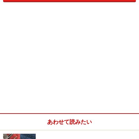
作をお見せするわ！ あれもこれも全部見ていって！
ちょっとこれを着けてごらんなさいよ…ほらほら、なか
なかいいでしょ？！」と、たいそう賑やかに迎えてくれ
たのでした。
《ミキモト》
MILANO COLLECTION
by GIOVANNA BROGGIAN
2001年のコレクション
「Dangling Tie」より、
ペンダント：上から、
K18ホワイト・ゴールド／
白蝶真珠／ダイヤモンド ￥800,000
あわせて読みたい
K18イエロー・ゴールド／
白蝶真珠 ￥800,000