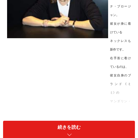
ナ・ブロージ
ャン。
彼女が身に着
けている
ネックレスも
新作です。
右手首に着け
ているのは、
彼女自身のブ
ランド《ミ
ミ》の
マンダリン・
テイストの淡
水パール。
続きを読む
しかし私を待っていたのは、メガネの奥の瞳がキラキラ
と輝く、30代半ばのチャーミングな女性。「さあ、最新