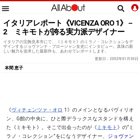
イタリアレポート《VICENZA ORO 1》－
2 ミキモトが誇る実力派デザイナー
イタリアの宝飾見本市にて、《ミキモト》のミラノ・コレクションをデ
ザインするジョヴァンナ・ブロージャン女史にインタビュー。真珠の新
しい魅力を追求した最新作も、あわせてレポートします。
更新日：
2002年01月30日
本間 恵子
《
ヴィチェンツァ・オロ
1》のメインとなるパヴィリオ
ン、G館の中央に、ひと際デラックスなスタンドを構え
た《ミキモト》。そこで出会ったのが《
ミキモト
》の“ミ
ラノ・コレクション”をになうデザイナー、
ジョヴァン