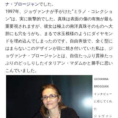
ナ・ブロージャン
でした。
1997年、ジョヴァンナが手がけた“ミラノ・コレクショ
ン”は、実に衝撃的でした。真珠は表面の傷の有無が最も
重要視されますが、彼女は極上の南洋真珠そのものへ大
胆にも穴をうがち、まるで水玉模様のようにダイヤモン
ドを埋め込んでしまったのです。自由奔放で、全く型に
はまらないこのデザインが目に焼き付いていた私は、ジ
ョヴァンナ・ブロージャンとは、自信たっぷり貫禄たっ
ぷりのどっしりしたイタリアン・マダムかと勝手に思い
こんでいました。
GIOVANNA
BROGGIAN
インタビュー
に応じてくれ
た
ジョヴァン