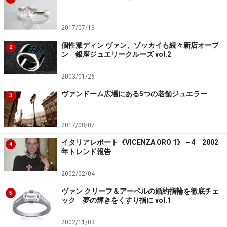
2017/07/19
個性派ディン ヴァン、ゾッカイも続々新店オープ
2
ン 銀座ジュエリークルーズ vol.2
2003/01/26
ヴァンドーム広場にある5つの老舗ジュエラー
3
2017/08/07
イタリアレポート《VICENZA ORO 1》－4 2002
4
年トレンド報告
2002/02/04
ヴァン クリーフ＆アーペルの婚約指輪を徹底チェ
5
ック 夢の輝きをくすり指に vol.1
2002/11/03