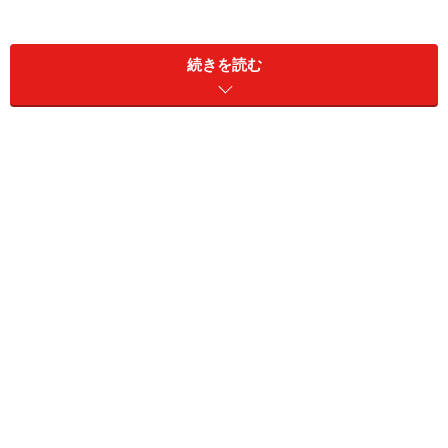
手の運動
正座、あぐらなどで楽にすわって。
続きを読む
手首をていねいに回転させます。
首の運動
前後・左右に倒して十分伸ばしてから、
ゆっくり大きくていねいに回します。
一周に20秒くらいかけて‥‥
痛いところがあったらそこでじっと止め、
息を吐きながら緊張が消えていくのを感じましょ
う。
準備体操が終わったら、さあポーズをやってみましょ
う！