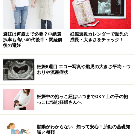
ヨーガはまだ始めたばかりだけ
ィコースに通っていて、妊娠中ずっ
れど、学生時代に新体操をして
と快調でした。出産前最後のレッス
いたという千葉さんです。「ヨ
ン日に撮影させていただきました。
ーガはとても気持ちがいい！」
避妊は何歳まで必要？中絶選
妊娠週数カレンダーで胎児の
択率も高い40代後半・閉経前
成長・大きさをチェック！
イラスト・平井さくら
後の避妊
友永ヨーガ学院ホームページ
友永ヨーガ学院マタニティコース
妊娠8週目 エコー写真や胎児の大きさ平均・つ
※記事内容は執筆時点のものです。最新の内容をご確認くださ
わりや流産症状
い。
※妊娠中の症状には個人差があります。記事内容は執筆者個人の
見解によるものであり、全ての方への有効性を保証するものでは
ありません。体の不調を感じた場合は、適切な医療機関での受診
妊娠中の抱っこ紐はいつまでOK？上の子の抱
をおすすめいたします。当サイトで提供する情報に基づいて被っ
っこに悩む妊婦さんへ
たいかなる損害についても、当社、各ガイド、その他当社と契約
した情報提供者は一切の責任を負いかねます。
胎動がわからない…知って安心！胎動の基礎知
識と種類