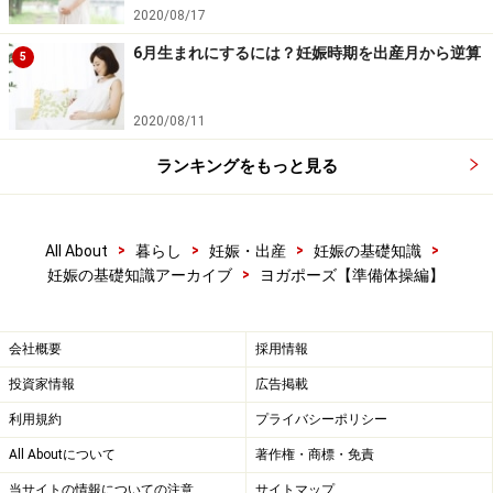
2020/08/17
6月生まれにするには？妊娠時期を出産月から逆算
5
2020/08/11
ランキングをもっと見る
>
>
>
>
All About
暮らし
妊娠・出産
妊娠の基礎知識
>
妊娠の基礎知識アーカイブ
ヨガポーズ【準備体操編】
会社概要
採用情報
投資家情報
広告掲載
利用規約
プライバシーポリシー
All Aboutについて
著作権・商標・免責
当サイトの情報についての注意
サイトマップ