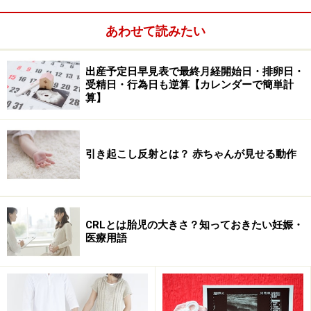
猫の体位
/
ねじりのポーズ
/
前屈の体位
/
骨盤を開く体位
/
橋
の体位
/
ワニの体位
/
くつろぎの体位
あわせて読みたい
出産予定日早見表で最終月経開始日・排卵日・
◆友永先生のヨーガボーズ指南
受精日・行為日も逆算【カレンダーで簡単計
算】
【写真&イラスト解説】 ヨーガボーズの気持ちよさを、今すぐに感じ
られるポーズ集。この順番に上から下へおこなっていくとベストコー
スです（所要時間20～30分です）。
引き起こし反射とは？ 赤ちゃんが見せる動作
CRLとは胎児の大きさ？知っておきたい妊娠・
医療用語
◆ポーズの撮影に協力して下さった妊婦さんです◆
千葉好音さん
（妊娠31
池田奈緒美さん
（妊娠39週）
週）
妊娠5ヶ月から友永先生のマタニテ