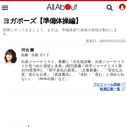
ヨガポーズ【準備体操編】
実際にやってみましょう。まずは、準備体操で身体の末端を動かしま
す。
更新日：
2005年03月23日
河合 蘭
妊娠・出産 ガイド
出産ジャーナリスト。著書に『出生前診断－出産ジャーナリス
トが見つめた現状と未来』(朝日新書／科学ジャーナリスト賞
2016受賞作)、『卵子老化の真実』（文春新書）、『安全なお
産、安心なお産』（岩波書店）、『未妊－「産む」と決められ
ない』 （NHK出版）など。
プロフィール詳細
執筆記事一覧