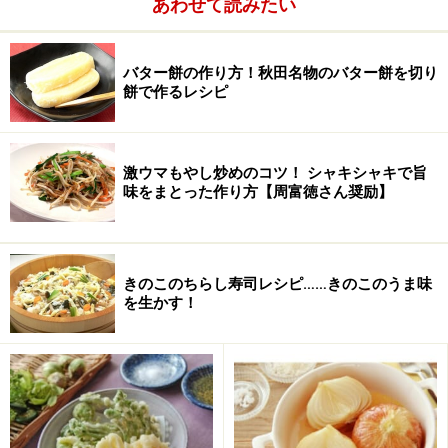
あわせて読みたい
スキムミルク
大さじ1
砂糖
大さじ2
バター餅の作り方！秋田名物のバター餅を切り
餅で作るレシピ
塩
小さじ1
バター
10g （室温にする）
激ウマもやし炒めのコツ！ シャキシャキで旨
味をまとった作り方【周富徳さん奨励】
水
210～220cc
きのこのちらし寿司レシピ……きのこのうま味
を生かす！