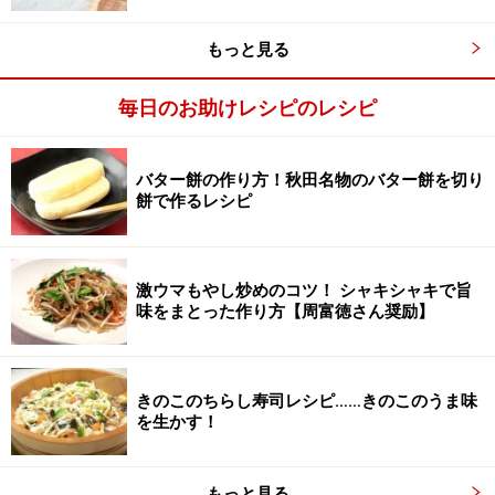
もっと見る
混ぜ加減は、粉に水が行き渡った感じになればよく、時
間にして30秒程度
毎日のお助けレシピのレシピ
バター餅の作り方！秋田名物のバター餅を切り
餅で作るレシピ
激ウマもやし炒めのコツ！ シャキシャキで旨
味をまとった作り方【周富徳さん奨励】
きのこのちらし寿司レシピ……きのこのうま味
を生かす！
もっと見る