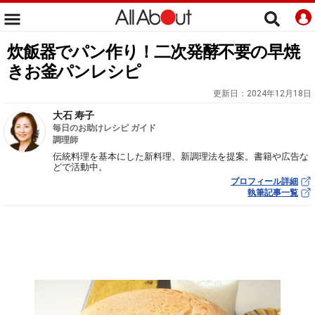
炊飯器でパン作り！二次発酵不要の早焼
きお釜パンレシピ
更新日：
2024年12月18日
大石 寿子
毎日のお助けレシピ ガイド
調理師
伝統料理を基本にした新料理、新調理法を提案。書籍や広告な
どで活動中。
プロフィール詳細
執筆記事一覧