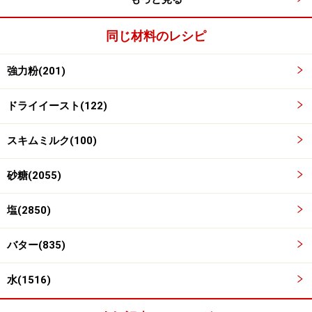
同じ材料のレシピ
3～5分こねる
3
強力粉(201)
手でこねたり、叩きつけたりすること5分、生地の手離
ドライイースト(122)
れがよくなったら形を丸く整える。
スキムミルク(100)
砂糖(2055)
塩(2850)
バター(835)
水(1516)