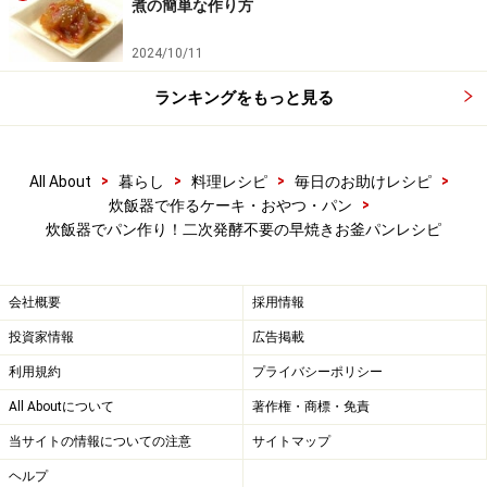
煮の簡単な作り方
2024/10/11
ランキングをもっと見る
>
>
>
>
All About
暮らし
料理レシピ
毎日のお助けレシピ
>
炊飯器で作るケーキ・おやつ・パン
炊飯器でパン作り！二次発酵不要の早焼きお釜パンレシピ
会社概要
採用情報
投資家情報
広告掲載
利用規約
プライバシーポリシー
All Aboutについて
著作権・商標・免責
保温12～3分→スイッチを切って30～40分発酵させ
当サイトの情報についての注意
サイトマップ
5
る
ヘルプ