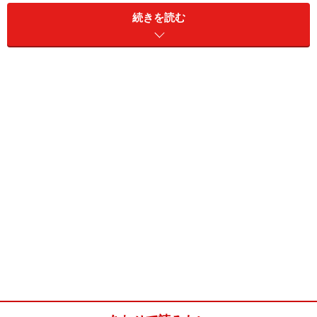
続きを読む
※
炊飯器料理の注意点
炊飯器パン簡単早焼きレシピ(五合炊き炊飯
器用)
■
主材料
強力粉
300g
ドライイースト
小さじ1 （こころもち多め
の小さじ1）