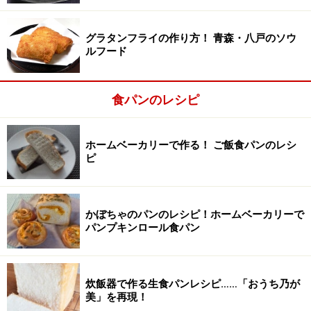
グラタンフライの作り方！ 青森・八戸のソウ
ルフード
食パンのレシピ
ホームベーカリーで作る！ ご飯食パンのレシ
ピ
かぼちゃのパンのレシピ！ホームベーカリーで
水とバターを加えて箸で混ぜ、ラップして10分おく
2
パンプキンロール食パン
水を注ぎ入れながら箸で混ぜ、柔らかくなったバターを
加えて混ぜる。ラップをふんわりかけて10分おく。
※水の量の目安は、暑い季節は210ccで、冬は220cc。
炊飯器で作る生食パンレシピ……「おうち乃が
美」を再現！