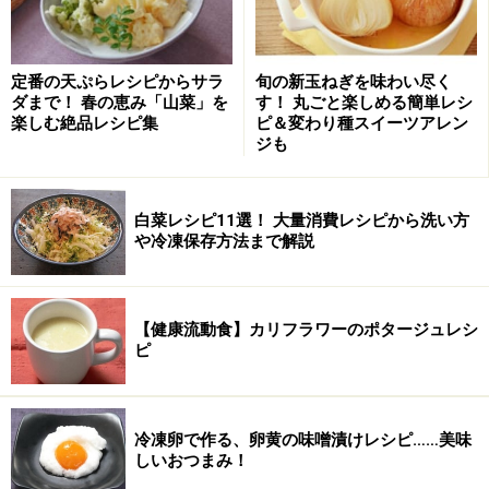
定番の天ぷらレシピからサラ
旬の新玉ねぎを味わい尽く
ダまで！ 春の恵み「山菜」を
す！ 丸ごと楽しめる簡単レシ
炊飯器パン簡単早焼きレシピの作り方・手
楽しむ絶品レシピ集
ピ＆変わり種スイーツアレン
順
ジも
■
炊飯器で食パンを作る
粉類を混ぜる
1
白菜レシピ11選！ 大量消費レシピから洗い方
や冷凍保存方法まで解説
内釜に強力粉、スキムミルク、砂糖、塩、イーストを入
れて、泡だて器でグルグル混ぜる。
【健康流動食】カリフラワーのポタージュレシ
ピ
冷凍卵で作る、卵黄の味噌漬けレシピ……美味
しいおつまみ！