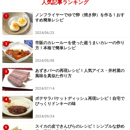
人気記事ランキング
ノンフライヤーでゆで卵（焼き卵）を作る！おす
1
すめ簡単レシピ
2024/06/23
市販のカレールーを使った超うまいカレーの作り
2
方！本格で簡単レシピ
釜の汚れをふき取る
4
2024/05/08
釜肌や外側についてる粉を布巾で拭いて炊飯器にセット
あずきバーの再現レシピ！人気アイス・井村屋の
3
風味を真似た作り方
する。
2024/07/14
樹脂加工されていない内釜の場合は、焼けたパンがくっ
ポテサラパケットディッシュ再現レシピ！自宅で
4
付く可能性があります。心配なら生地をもちあげて、薄
びっくりドンキーの味
く油を塗ってください
2024/09/24
スイカの皮できんぴらのレシピ！シンプルな炒め
5