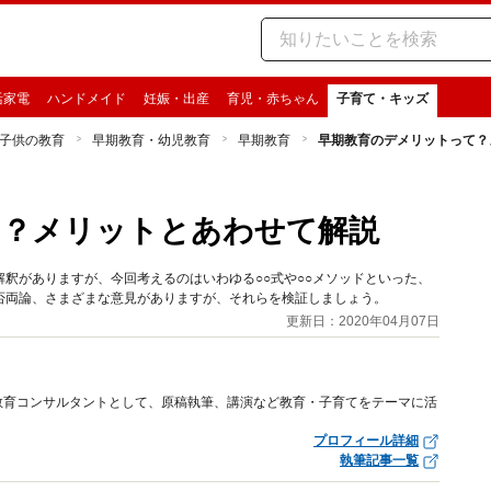
活家電
ハンドメイド
妊娠・出産
育児・赤ちゃん
子育て・キッズ
子供の教育
早期教育・幼児教育
早期教育
早期教育のデメリットって？
て？メリットとあわせて解説
釈がありますが、今回考えるのはいわゆる○○式や○○メソッドといった、
否両論、さまざまな意見がありますが、それらを検証しましょう。
更新日：2020年04月07日
教育コンサルタントとして、原稿執筆、講演など教育・子育てをテーマに活
プロフィール詳細
執筆記事一覧