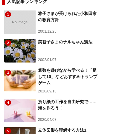
人気記事ランキング
雅子さまが受けられた小和田家
1
の教育方針
2001/12/25
美智子さまのナルちゃん憲法
2
2002/01/07
算数を遊びながら学べる！「足
3
して10」などおすすめトランプ
ゲーム
2020/09/13
折り紙の工作を自由研究で……
4
海を作ろう！
2020/04/07
立体図形を理解する方法1
5