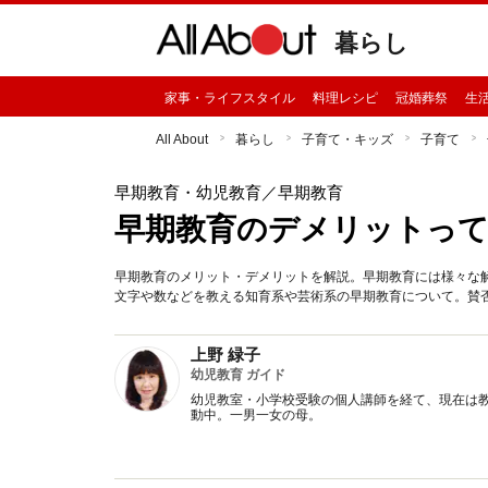
暮らし
家事・ライフスタイル
料理レシピ
冠婚葬祭
生
All About
暮らし
子育て・キッズ
子育て
早期教育・幼児教育
／早期教育
早期教育のデメリットっ
早期教育のメリット・デメリットを解説。早期教育には様々な解
文字や数などを教える知育系や芸術系の早期教育について。賛
上野 緑子
幼児教育 ガイド
幼児教室・小学校受験の個人講師を経て、現在は
動中。一男一女の母。