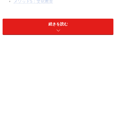
メソッド5：文化教育
モンテッソーリ教育の環境構成のポイント
モンテッソーリ教師の心得12か条
続きを読む
モンテッソーリ教育の特徴
自由に個別活動
子どもは、集団で同じことをするのではなく、一人
ひとり自分の
敏感期
の活動に出会えるように、自由
に個別活動を行います。自分で自分の活動を選び、
自分のリズムで納得行くまで繰り返し活動します。
子どもの中の自発性を重んじる
どの子どもにもある知的好奇心が自発的に現われる
よう、モンテッソーリ教育では子どもに｢自由な環