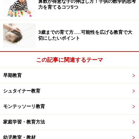
算数が得意な子の伸ばし方！子供の数学的思考
清潔であること（簡単に洗えて清潔に保つことがで
力を育てるコツ5つ
き、子どもが汚れに気付くもの）
3歳までの育て方……可能性を広げる教育で大
切にしたいポイント
モンテッソーリ教育のメソッド2：感覚教育
モンテッソーリは、子どもは3歳から6歳の間に、視覚、
この記事に関連するテーマ
聴覚、触覚、臭覚、味覚の五感が著しく発達する特別な
時期があることに気付きました。感覚の発達は知的活動
早期教育
の基礎となるので、モンテッソーリ教育の中でも特に重
シュタイナー教育
要視されています。
モンテッソーリ教育
【
教具
の例】
円柱さし……視覚・・大小、高低、太細などを識別
家庭学習・教育方法
触覚板……触覚・・粗さ滑らかさなど識別
幼児教室・教材