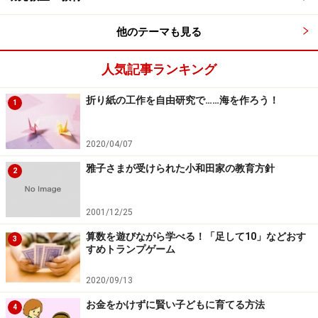
音感ベル……聴覚・・音の高低
他のテーマも見る
【MONTE Kids】モンテッソーリ教具 - シリンダー円
人気記事ランキング
柱さし 家庭用 - Montessori モンテキッズ 教育を目的
とする教育用品 学習用品 本格教材 算数 モンテッソー
折り紙の工作を自由研究で……海を作ろう！
1
リ教具 - シリンダー 円柱さし 家庭用 -
2020/04/07
雅子さまが受けられた小和田家の教育方針
2
2001/12/25
算数を遊びながら学べる！「足して10」などおす
3
すめトランプゲーム
Amazonで見る
2020/09/13
お金をかけずに賢い子どもに育てる方法
4