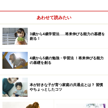
境｣を提供することを重要視します。
縦割りクラス
異年齢混合の縦割りクラスの中で、子ども達はお互
あわせて読みたい
いから学び合います。年下の子どもは年上の子ども
の活動を見て学び、年上の子は年下の子に世話をす
3歳から4歳学習法……将来伸びる能力の基礎を
ることや教えることで学びます。
創る！
4歳から5歳の勉強・学習法 ！将来伸びる能力
モンテッソーリ教育のメソッド5つの分野
の基礎を創る
モンテッソーリ教育では、子ども達のそれぞれの敏感期
を背景に、5つの分野の
お仕事
に分けられます。最近で
はこれらを取り入れている幼稚園や小学校も多くあるよ
本が好きな子が育つ家庭の共通点とは？ 習慣
やちょっとしたコツ
うです。