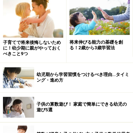
モンテッソーリ教育のメソッド1：日常生活
での体験
モンテッソーリ教育では、洗濯やアイロンがけなど日常
生活の様々な体験を通し、自分の生活を依存から自立へ
と成長させ、さらには精神的にも自立する心を育てま
将来伸びる能力の基礎を創
子育てで将来後悔しないため
す。
る！2歳から3歳学習法
に！幼少期に親がやっておく
べきこと9つ
【用具の特徴】
幼児期から学習習慣をつけるべき理由…タイミ
子どもサイズであること（子どもが扱いやすいも
ング・進め方
の）
本物であること（例えば、水を注ぐピッチャーも落
とせば割れてしまう陶器やガラス製のものであれば
子供の算数遊び！ 家庭で簡単にできる幼児の
遊び5選
慎重に扱うことになれる）
色や形が美しい（子どもが思わず手を出したくなる
もの）