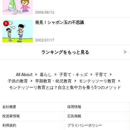
2008/08/12
モンテッソーリ教育のメソッド3：言語教育
発見！シャボン玉の不思議
5
コミュニケーション力は社会生活の基礎であり、また、
2002/07/17
思考の道具である言語は人間にとってとても大切なもの
です。モンテッソーリ教育では、「話す」「書く」「読
ランキングをもっと見る
む」だけではなく「文法」まで学びます。
【教具の例】
>
>
>
>
All About
暮らし
子育て・キッズ
子育て
>
>
>
子供の教育
早期教育・幼児教育
モンテッソーリ教育
絵合わせカード……果物、動物、乗り物のようにテー
モンテッソーリ教育とは？自立と集中力を養う5つのメソッド
マが決まっている。例えば、果物の場合、りんごの
絵を描いたカードが2枚、バナナの絵が2枚というよ
会社概要
採用情報
うに同じ絵のカードが2枚ずつあり、一方は名前入
投資家情報
広告掲載
り、他方は名前なし。(2枚×6～7）そして「りんご」
「ばなな」と書かれた名前だけのカード（6～7枚）
利用規約
プライバシーポリシー