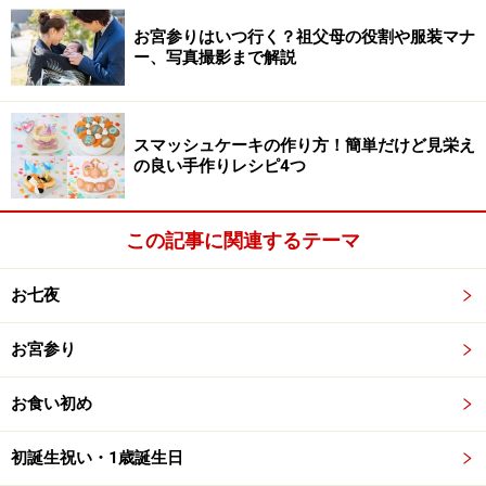
て抱っこしていました。そんなときこそお母さんの匂い
お宮参りはいつ行く？祖父母の役割や服装マナ
がついたトッポンチーノに赤ちゃんを乗せて抱っこして
ー、写真撮影まで解説
もらうと抱っこする方も安心でしょう。
また、なぜか赤ちゃんは抱っこしていると眠ってくれる
スマッシュケーキの作り方！簡単だけど見栄え
の良い手作りレシピ4つ
のに布団におろすとすぐ目を覚ましてしまいます。これ
は「赤ちゃんの背中にはスイッチがあるからだ！」と言
われているからです。温度や環境の変化に敏感な赤ちゃ
この記事に関連するテーマ
んは、温かい人肌から離され急に冷たい布団に寝かされ
ると背中がひやっとするので、すぐに目を覚ましてしま
お七夜
うのです。なので赤ちゃんを寝かしつけるときはトッポ
お宮参り
ンチーノごと布団におろすと背中のスイッチが入らず眠
り続けてくれますよ。
お食い初め
初誕生祝い・1歳誕生日