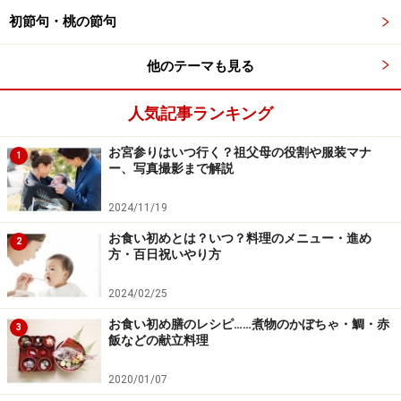
トッポンチーノの使い方と注意点
初節句・桃の節句
・トッポンチーノは簡単に作れるの？
他のテーマも見る
トッポンチーノはミシンがなくても手縫いで作れます。
ただし原則天然素材（オーガニックコットン）を使うた
人気記事ランキング
め、材料費がかかります。中綿は綿100％の手芸用綿や
布団綿を使ってください。型紙付きの手作りキットやワ
お宮参りはいつ行く？祖父母の役割や服装マナ
1
ー、写真撮影まで解説
ークショップもあるので検索してみてくださいね。
2024/11/19
・トッポンチーノはお店で買えるの？
お食い初めとは？いつ？料理のメニュー・進め
2
インスタや口コミで話題になっているトッポンチーノで
方・百日祝いやり方
すが、まだまだデパートやベビー用品店では取り扱いが
2024/02/25
ないようです。市販のものを購入される場合はAmazonや
お食い初め膳のレシピ……煮物のかぼちゃ・鯛・赤
楽天などのネットショップ、手作りの物を購入される場
3
飯などの献立料理
合はヤフオクやメルカリをご利用ください。
2020/01/07