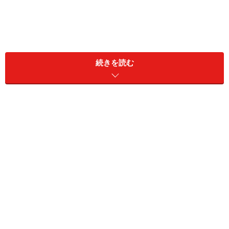
続きを読む
＜目次＞
トッポンチーノの特徴や使い方
トッポンチーノの使い方と注意点
100円ショップ「ザ・ダイソー」の商品で作る手軽
なトッポンチーノ
枕とタオルで作る手軽なトッポンチーノの作り方
タオルで作る手軽なトッポンチーノのカバーの作り
方
トッポンチーノはお母さんの匂いがするから安心