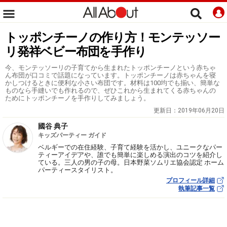
トッポンチーノの作り方！モンテッソー
リ発祥ベビー布団を手作り
今、モンテッソーリの子育てから生まれたトッポンチーノという赤ちゃ
ん布団が口コミで話題になっています。トッポンチーノは赤ちゃんを寝
かしつけるときに便利な小さい布団です。材料は100均でも揃い、簡単な
ものなら手縫いでも作れるので、ぜひこれから生まれてくる赤ちゃんの
ためにトッポンチーノを手作りしてみましょう。
更新日：
2019年06月20日
國谷 典子
キッズパーティー ガイド
ベルギーでの在住経験、子育て経験を活かし、ユニークなパー
ティーアイデアや、誰でも簡単に楽しめる演出のコツを紹介し
ている。三人の男の子の母。日本野菜ソムリエ協会認定 ホーム
パーティースタイリスト。
プロフィール詳細
執筆記事一覧