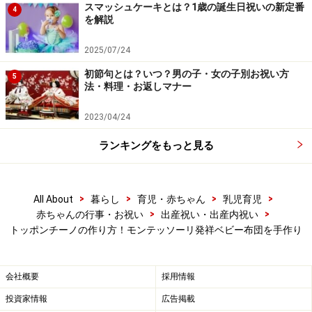
・トッポンチーノはいつまで使えるの？
スマッシュケーキとは？1歳の誕生日祝いの新定番
4
トッポンチーノはだいだい寝返りをし始める4ヶ月ぐら
を解説
いまで使います。なぜなら中綿が柔らかいので赤ちゃん
2025/07/24
が寝返りをしたときに窒息する可能性があるからです。
初節句とは？いつ？男の子・女の子別お祝い方
またサイズが小さいので赤ちゃんの体格によっては早く
5
法・料理・お返しマナー
サイズアウトするかもしれません。サイズアウトしたも
のは赤ちゃんが落下する危険性があるので絶対に使わな
2023/04/24
いでください。
ランキングをもっと見る
・トッポンチーノは洗濯はできるの？
トッポンチーノはお母さんの匂いづけをするため洗うと
>
>
>
>
All About
暮らし
育児・赤ちゃん
乳児育児
>
>
匂いが落ちてしまいます。そのため汚れてもなかなか洗
赤ちゃんの行事・お祝い
出産祝い・出産内祝い
トッポンチーノの作り方！モンテッソーリ発祥ベビー布団を手作り
濯できません。それに綿100％の物は洗うと縮みやすい
ので洗濯に手間がかかります。トッポンチーノをよく使
うならカバーの洗い替えを多めに用意しましょう。
会社概要
採用情報
投資家情報
広告掲載