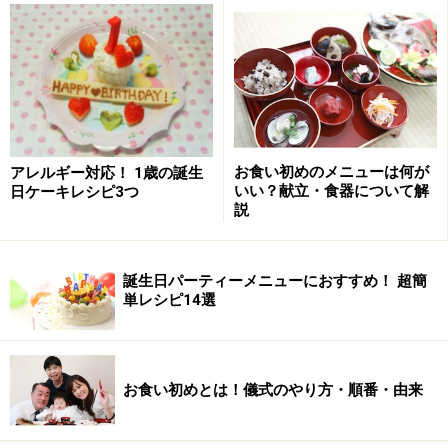
トッポンチーノはイタリア語で「小さなお布団」。トッ
ポンチーノは名前の通り赤ちゃんがギリギリ収まる程の
小さなお布団のようなものです。厚みがないので移動に
便利なクーハンのかごの中に敷いたり、授乳クッション
代わりに使ったり、アフガン（おくるみ）のように使い
ます。そして赤ちゃんが安心して眠れるように、お母さ
お食い初めのメニューは何が
アレルギー対応！ 1歳の誕生
んは赤ちゃんがお腹にいる時からトッポンチーノにお母
いい？献立・食器について解
日ケーキレシピ3つ
説
さんの匂いつけをする必要があります。だから赤ちゃん
はトッポンチーノに寝かされるとお母さんの匂いを感じ
てよく眠るのですね。
誕生日パーティーメニューにおすすめ！ 超簡
単レシピ14選
それから、生まれたての赤ちゃんは首が座っておらず体
もフニャフニャしているので、赤ちゃんを抱っこするこ
とに慣れていない人が赤ちゃんを抱っこするとぎこちな
お食い初めとは！儀式のやり方・順番・由来
い抱き方になってしまいますね。私の母も私の子を抱っ
こする時は「安定しないから」と言って座布団を台にし