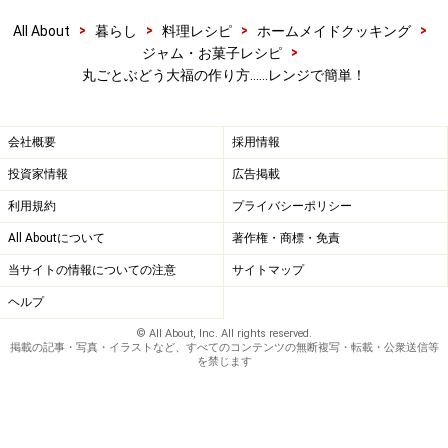
>
>
>
>
All About
暮らし
料理レシピ
ホームメイドクッキング
>
ジャム・お菓子レシピ
丸ごとぶどう大福の作り方……レンジで簡単！
会社概要
採用情報
投資家情報
広告掲載
利用規約
プライバシーポリシー
All Aboutについて
著作権・商標・免責
当サイトの情報についての注意
サイトマップ
ヘルプ
© All About, Inc. All rights reserved.
掲載の記事・写真・イラストなど、すべてのコンテンツの無断複写・転載・公衆送信等
を禁じます
ぶどうを包む
6
生地を丸くのばし真ん中にぶどうをのせ、生地の端をつ