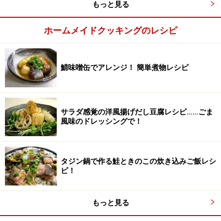
もっと見る
ホームメイドクッキングのレシピ
かき混ぜて再度レンジで加熱する
3
入り度取り出し、熱いうちに木ベラでかき混ぜます。蓋
鯖味噌缶でアレンジ！ 簡単煮物レシピ
をしてもう一度電子レンジで約2分加熱します。
サラダ感覚の洋風揚げだし豆腐レシピ……ごま
風味のドレッシングで！
タジン鍋で作る鮭ときのこの炊き込みご飯レシ
ピ！
もっと見る