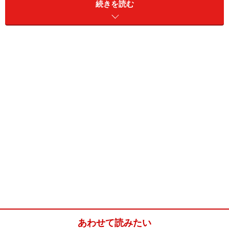
続きを読む
レンジで丸ごとぶどう大福(10人分)
■
ジューシーぶどうの丸ごと!大福の材料
ぶどう
皮をむいたピオーネ10粒
白玉粉
100g
水
170cc
砂糖
80g
片栗粉
適量
あわせて読みたい