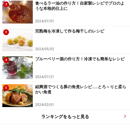
食べるラー油の作り方！自家製レシピでプロのよ
2
うな本格的仕上に
2024/07/01
完熟梅を冷凍して作る梅干しのレシピ
3
2024/05/02
ブルーベリー酒の作り方！冷凍でも簡単なレシピ
4
2024/07/21
生地を冷ます
5
紹興酒でつくる豚の角煮レシピ……とろ～りと柔ら
5
かい角煮
バットにかたくり粉を振り、生地を広げて冷まします。
生地をはさみで10等分に切り分けます。
2024/02/01
ランキングをもっと見る