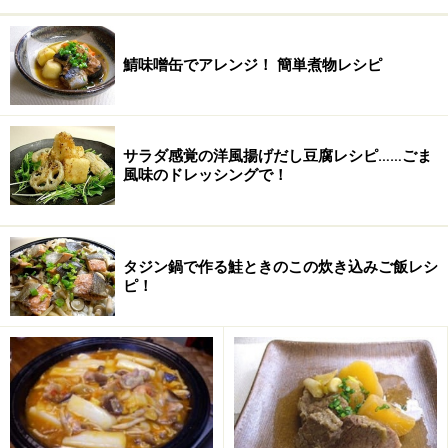
鯖味噌缶でアレンジ！ 簡単煮物レシピ
サラダ感覚の洋風揚げだし豆腐レシピ……ごま
風味のドレッシングで！
レンジで丸ごとぶどう大福の作り方・手順
■
ジューシーぶどうの丸ごと大福の作り方
タジン鍋で作る鮭ときのこの炊き込みご飯レシ
ピ！
粉類を混ぜる
1
耐熱容器に白玉粉を入れ、固まりを手でつぶし、砂糖も
加えて混ぜ合わせます。水を少しずつ加え、木ベラでよ
く混ぜ合わせます。