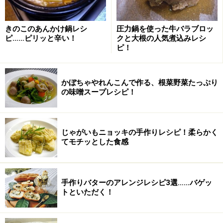
きのこのあんかけ鍋レシ
圧力鍋を使った牛バラブロッ
ピ……ピリッと辛い！
クと大根の人気煮込みレシ
ピ！
かぼちゃやれんこんで作る、根菜野菜たっぷり
の味噌スープレシピ！
じゃがいもニョッキの手作りレシピ！柔らかく
てモチッとした食感
手作りバターのアレンジレシピ3選……バゲッ
トといただく！
電子レンジで加熱する
2