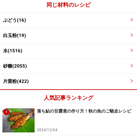
同じ材料のレシピ
ぶどう(16)
白玉粉(19)
水(1516)
かき混ぜる
4
砂糖(2055)
レンジから取り出し、熱いうちによくかき混ぜると、白
っぽい生地がなめらかになり透明感が出てきます。
片栗粉(422)
人気記事ランキング
落ち鮎の甘露煮の作り方！秋の魚のご馳走レシピ
1
2024/12/04