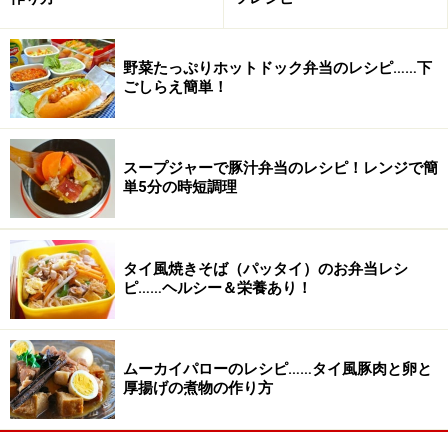
生クリーム
100cc
チョコレート
75g（湯せんしたスイートチ
野菜たっぷりホットドック弁当のレシピ……下
ョコ）
ごしらえ簡単！
砂糖
大さじ1
スープジャーで豚汁弁当のレシピ！レンジで簡
ラム酒
少々
単5分の時短調理
■
モカクリームの材料
生クリーム
100cc
タイ風焼きそば（パッタイ）のお弁当レシ
ピ……ヘルシー＆栄養あり！
砂糖
大さじ1
インスタントコーヒー
大さじ1
ムーカイパローのレシピ……タイ風豚肉と卵と
厚揚げの煮物の作り方
熱湯
小さじ2
ラム酒
少々