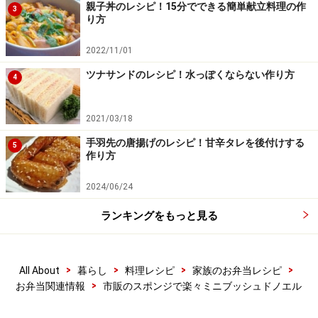
（モカクリームを作る）生クリームに砂糖を加えて9分
親子丼のレシピ！15分でできる簡単献立料理の作
3
り方
立てにし、熱湯で溶かしたインスタントコーヒーの粗熱
をとったものとラム酒を加えて合わせます。
2022/11/01
ツナサンドのレシピ！水っぽくならない作り方
4
2021/03/18
手羽先の唐揚げのレシピ！甘辛タレを後付けする
5
作り方
2024/06/24
ランキングをもっと見る
>
>
>
>
All About
暮らし
料理レシピ
家族のお弁当レシピ
>
お弁当関連情報
市販のスポンジで楽々ミニブッシュドノエル