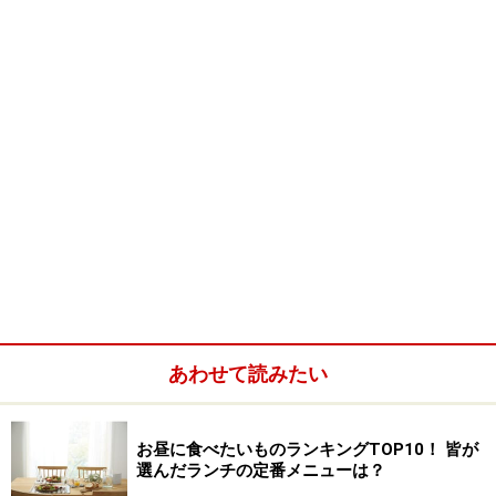
簡単ブッシュドノエル(4個分)
■
簡単ミニブッシュドノエルの材料
スポンジケーキ
1つ（直径18cm/2段タイ
プ）
いちご
10個程度
チョコレート
デコレーション用（スティ
ックタイプ）
ココアパウダー
デコレーション用
あわせて読みたい
粉砂糖
デコレーション用
お昼に食べたいものランキングTOP10！ 皆が
選んだランチの定番メニューは？