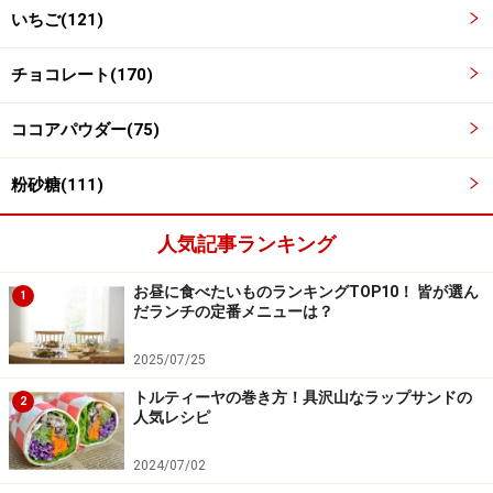
いちご(121)
チョコレート(170)
ココアパウダー(75)
粉砂糖(111)
人気記事ランキング
お昼に食べたいものランキングTOP10！ 皆が選ん
1
だランチの定番メニューは？
2025/07/25
トルティーヤの巻き方！具沢山なラップサンドの
2
人気レシピ
モカクリームを作る
3
2024/07/02