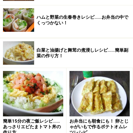
ハムと野菜の生春巻きレシピ……お弁当の中で
くっつかない！
白菜と油揚げと舞茸の煮浸しレシピ……簡単副
菜の作り方！
■
シロップの材料
砂糖
大さじ3
湯
大さじ3
ラム酒
小さじ1
簡単15分の夜ご飯レシピ……
お弁当にも朝食にも！ 卵とじ
■
チョコレートクリームの材料
あっさりエビたまトマト丼の
ゃがいもで作るポテトオムレ
作り方
ツレシピ