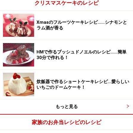
クリスマスケーキのレシピ
簡単ブッシュドノエルの作り方・手順
Xmasのフルーツケーキレシピ……シナモンと
ラム酒が香る
■
簡単ミニブッシュドノエルの作り方
スポンジ台を縦長の形にする
1
HMで作るブッシュドノエルのレシピ……簡単
2段になっているスポンジ台の両端を切って縦長の形に
30分で作れる！
します。次にそれぞれを半分の厚みになるように切っ
て、同じ形のものを4つ作ります。
炊飯器で作るショートケーキレシピ…愛らしい
いちごのドームケーキ！
もっと見る
家族のお弁当レシピのレシピ