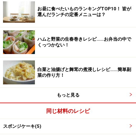
お昼に食べたいものランキングTOP10！ 皆が
選んだランチの定番メニューは？
ハムと野菜の生春巻きレシピ……お弁当の中で
くっつかない！
白菜と油揚げと舞茸の煮浸しレシピ……簡単副
菜の作り方！
チョコクリームを作る
2
もっと見る
（チョコクリームを作る）生クリームに砂糖を加えて8
分立てにし、湯せんしたチョコレートと合わせてラム酒
同じ材料のレシピ
をふります。
スポンジケーキ(5)