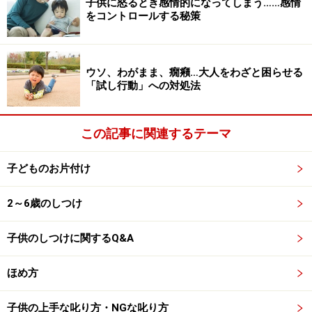
■夏になったら
子供に怒るとき感情的になってしまう……感情
をコントロールする秘策
・薄着なので、トイレに行きやすい
・冬より夏の方がおしっこの間隔が長いので、トイレに
行く回数が少なくてすむ
ウソ、わがまま、癇癪…大人をわざと困らせる
・失敗した場合の洗濯物も少なく、また、洗濯してもす
「試し行動」への対処法
ぐに乾く
この記事に関連するテーマ
トイレトレーニングをうまく進める方法
子どものお片付け
は？
2～6歳のしつけ
■子どもが行きたくなるようなトイレにする
子どもの好きなキャラクターのポスターを張ったり、キ
子供のしつけに関するQ&A
ャラクターグッズを置いたりして、子どもが行きたくな
るような環境にします。
ほめ方
■うまくできた場合は、思いっきりほめる
子供の上手な叱り方・NGな叱り方