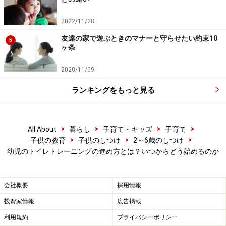
ん( 4))
2022/11/28
友達の家で遊ぶときのマナーと守らせたい約束10
5
ヶ条
2020/11/09
ランキングをもっと見る
Amazonで見る
>
>
>
>
All About
暮らし
子育て・キッズ
子育て
>
>
>
子供の教育
子供のしつけ
2～6歳のしつけ
幼児のトイレトレーニングの進め方とは？いつからどう始めるのか
ぷくちゃんのすてきなぱんつ
会社概要
採用情報
投資家情報
広告掲載
利用規約
プライバシーポリシー