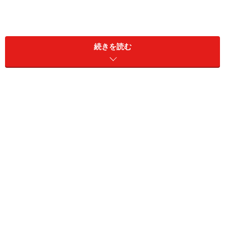
続きを読む
＜目次＞
トイレトレーニングを始める時期
トイレトレーニングをうまく進める方法は？
トイレに誘うタイミング
トイレトレーニングでやってはいけないこと