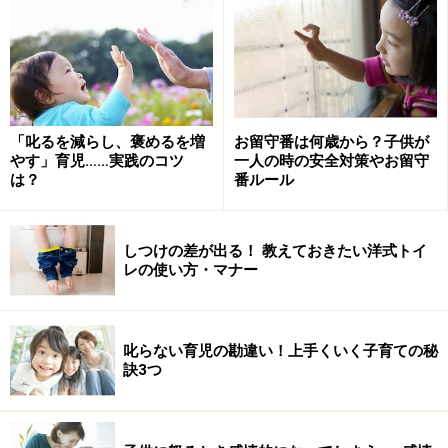
おしっこの間隔が開いてくるようになれば、そろそろトイレ
トレーニング開始
■2歳以降になったら
膀胱にある程度おしっこをためることができるようにな
「叱るを減らし、褒めるを増
お留守番は何歳から？子供が
ってくるのが2歳代です。
やす」育児……実践のコツ
一人の時の安全対策やお留守
もちろん、個人差もあるので一概には言えませんが、一
は？
番ルール
般的に2歳未満で始めた場合は、短期間で終了する場合
は少なく、長期化する場合が多くなっています。
しつけの差が出る！ 教えておきたい洋式トイ
レの使い方・マナー
■言葉が話せるようになったら
「おトイレ」「おしっこ」「しーしー」などトイレに行
きたいということを伝えられればOKです。
叱らない育児の勘違い！上手くいく子育ての秘
訣3つ
■尿の間隔が2～3時間になったら