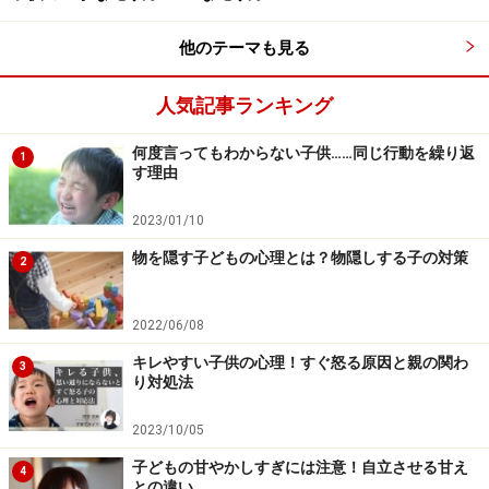
■絵本でその気にさせる
他のテーマも見る
人気記事ランキング
ノンタンおしっこ しーしー (赤ちゃん版 ノンタン3)
何度言ってもわからない子供……同じ行動を繰り返
1
す理由
2023/01/10
物を隠す子どもの心理とは？物隠しする子の対策
2
2022/06/08
キレやすい子供の心理！すぐ怒る原因と親の関わ
3
り対処法
Amazonで見る
2023/10/05
子どもの甘やかしすぎには注意！自立させる甘え
ひとりでうんちできるかな (あかちゃんのあそびえほ
4
との違い