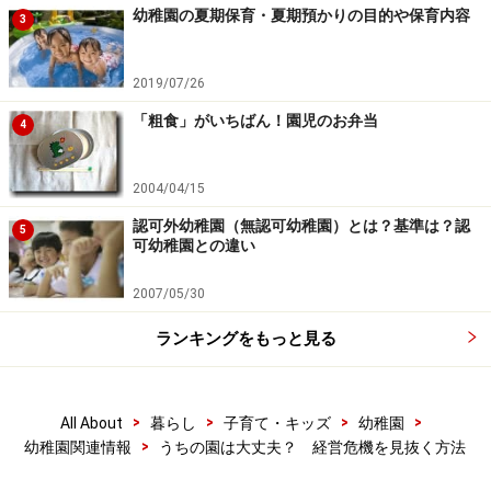
幼稚園の夏期保育・夏期預かりの目的や保育内容
3
2019/07/26
「粗食」がいちばん！園児のお弁当
4
2004/04/15
認可外幼稚園（無認可幼稚園）とは？基準は？認
5
可幼稚園との違い
2007/05/30
ランキングをもっと見る
>
>
>
>
All About
暮らし
子育て・キッズ
幼稚園
>
幼稚園関連情報
うちの園は大丈夫？ 経営危機を見抜く方法