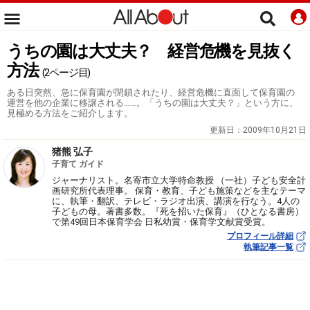
うちの園は大丈夫？ 経営危機を見抜く
方法
(2ページ目)
ある日突然、急に保育園が閉鎖されたり、経営危機に直面して保育園の
運営を他の企業に移譲される……。「うちの園は大丈夫？」という方に、
見極める方法をご紹介します。
更新日：
2009年10月21日
猪熊 弘子
子育て ガイド
ジャーナリスト。名寄市立大学特命教授 （一社）子ども安全計
画研究所代表理事。 保育・教育、子ども施策などを主なテーマ
に、執筆・翻訳、テレビ・ラジオ出演、講演を行なう。4人の
子どもの母。著書多数。『死を招いた保育』（ひとなる書房）
で第49回日本保育学会 日私幼賞・保育学文献賞受賞。
プロフィール詳細
執筆記事一覧