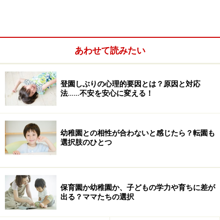
あわせて読みたい
登園しぶりの心理的要因とは？原因と対応
法……不安を安心に変える！
一つめは、年少クラスなど、入園した最初の年にやって
幼稚園との相性が合わないと感じたら？転園も
選択肢のひとつ
しまう方法です。先輩ママから「卒園の時の役員さんは
いちばん大変なのよ」という情報を聞いて、早いうちに
「済ませて」しまおうとばかり、入園すぐの年に役員に
なるわけです。役員になることで、園のいろいろな情報
保育園か幼稚園か、子どもの学力や育ちに差が
出る？ママたちの選択
もわかるし、お友達もできるので、面倒くさがりなママ
には初年度がお勧めかもしれません。