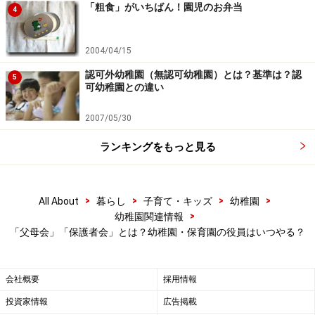
「粗食」がいちばん！園児のお弁当
4
幼稚園に入園したて、「泣く」子供への対処法
2004/04/15
※記事内容は執筆時点のものです。最新の内容をご確認くださ
い。
認可外幼稚園（無認可幼稚園）とは？基準は？認
5
可幼稚園との違い
2007/05/30
【編集部おすすめの購入サイト】
ランキングをもっと見る
Amazonで人気の幼稚園グッズをチェック！
楽天市場で人気の幼稚園グッズをチェック！
>
>
>
>
All About
暮らし
子育て・キッズ
幼稚園
>
幼稚園関連情報
「父母会」「保護者会」とは？幼稚園・保育園の役員はいつやる？
会社概要
採用情報
投資家情報
広告掲載