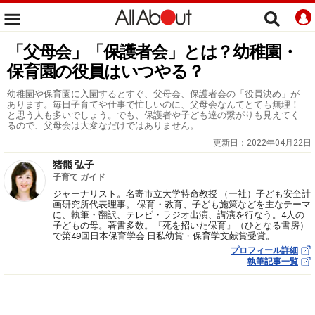
「父母会」「保護者会」とは？幼稚園・
保育園の役員はいつやる？
幼稚園や保育園に入園するとすぐ、父母会、保護者会の「役員決め」が
あります。毎日子育てや仕事で忙しいのに、父母会なんてとても無理！
と思う人も多いでしょう。でも、保護者や子ども達の繫がりも見えてく
るので、父母会は大変なだけではありません。
更新日：
2022年04月22日
猪熊 弘子
子育て ガイド
ジャーナリスト。名寄市立大学特命教授 （一社）子ども安全計
画研究所代表理事。 保育・教育、子ども施策などを主なテーマ
に、執筆・翻訳、テレビ・ラジオ出演、講演を行なう。4人の
子どもの母。著書多数。『死を招いた保育』（ひとなる書房）
で第49回日本保育学会 日私幼賞・保育学文献賞受賞。
プロフィール詳細
執筆記事一覧