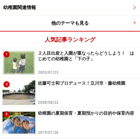
幼稚園関連情報
さんに預けて園の役員の仕事をするために集まるのだと
か。そういったサポートがなければ活動ができないなん
他のテーマも見る
てなんだか変ではありますが、そういう園もなかにはあ
るので、「下の子」をどうする？を考えておきましょ
人気記事ランキング
う。
２人目出産と入園が重なったらどうしよう！ は
1
じめての幼稚園と「下の子」
【関連記事】
保育園の送迎シミュレーション！子育て生活のスケ
2003/07/23
ジュールを作ろう
佐藤可士和プロデュース！立川市・藤幼稚園
2
通園バッグ（保育園・幼稚園）の選び方・手作りの
ポイント
2008/08/22
子供を早く寝かせる方法！夜9時までに寝かせる準
幼稚園の夏期保育・夏期預かりの目的や保育内容
3
備
幼稚園との相性が合わないと感じたら？転園も選択
2019/07/26
肢のひとつ