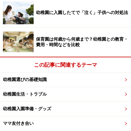
けて行くのだって大変です。運動会のように動き回るイ
幼稚園に入園したてで「泣く」子供への対処法
ベントでは、体調の面からも動きにくいですよね。
「役員をやるのが大変だから、タイミングを見計らって
保育園は何歳から何歳まで？幼稚園との教育・
下の子を」…なんて思う人、そして都合よく妊娠する人
費用・時間などを比較
もそうは多くないとは思いますが、「下の子」を理由
に、役員をパスしようとする人もいるようです。園によ
この記事に関連するテーマ
ってまちまちですが、それはすでに予定事項として考え
られている場合がほとんど。「連れてきてもいいように
幼稚園選びの基礎知識
用意する」「ほかのママが手伝う」といった工夫がなさ
れるので、下の子が役員逃れの「免罪符」になることは
幼稚園生活・トラブル
少ないようです。
幼稚園入園準備・グッズ
もっと厳しい園の場合、中には「下の子を連れてきては
いけない」のが暗黙の決まりになっているところさえあ
ママ友付き合い
るよう。下の子がいるママは、わざわざ実家やシッター