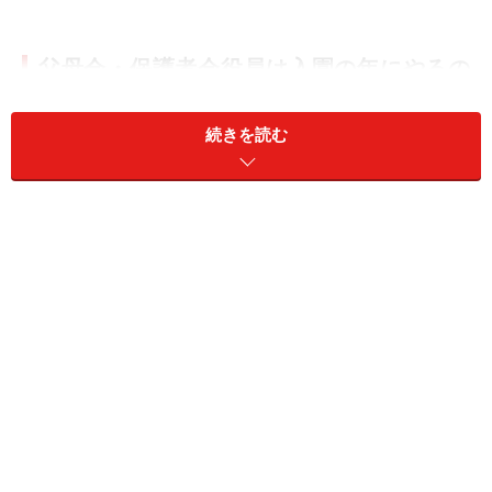
父母会・保護者会役員は入園の年にやるの
がラク？
続きを読む
卒園式など、役員になればバタバタ。誰だってしたくないか
もしれませんが……
いろいろな園で、父母の会の「役員はどのママたちも必
ずやること」という決まりになっていることが多いよ
う。「きまり」とまでは行かなくても、暗黙の了解で
「○○さん、去年はやってないから今年はやって！」とい
うような雰囲気になってくるものです。では、役員はい
ったいいつやるのがいいのでしょう？