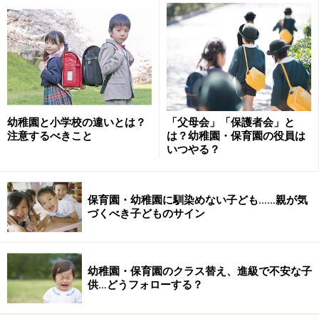
もうひとつ、あえて最後の年に役員をやるという人も多
いでしょう。卒園の時には確かにいろいろと決める事が
多く、役員さんの出番も増えます。ただ、役員以外に
「卒対」（「卒園対策」の意味。これは結構よく使う園
用語なんですよ）の人を置くことも多いため、飛び抜け
幼稚園と小学校の違いとは？
「父母会」「保護者会」と
て役員だけが大変ということにならないようにしている
注意するべきこと
は？幼稚園・保育園の役員は
ところが多いよう。最後の年に、親子とも思い出が増え
いつやる？
るように、あえて最後の年に役員をやるのもいいかもし
れません。
保育園・幼稚園に馴染めない子ども……親が気
づくべき子どものサイン
「下の子ども」がいると役員の免罪符にな
るの？
幼稚園・保育園のクラス替え、進級で不安な子
供…どうフォローする？
父母の会の活動のネックになるのは、下の子。小さな赤
ちゃんが生まれたばかりだと、その子を連れて園に出か