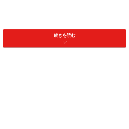
続きを読む
育ちの違いは、幼稚園か保育園の違いよりも親の違いの
方が大きい
幼稚園か保育園の違いより、その園の特色の違いが大き
い
幼保小の接続では、どちらにも良さがある
親が気を配ることで育ちに大きな差が出る
育ちの違いは、幼稚園か保育園の違いより