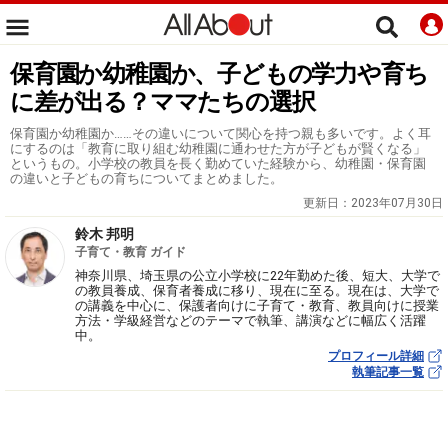
保育園か幼稚園か、子どもの学力や育ち
に差が出る？ママたちの選択
保育園か幼稚園か……その違いについて関心を持つ親も多いです。よく耳
にするのは「教育に取り組む幼稚園に通わせた方が子どもが賢くなる」
というもの。小学校の教員を長く勤めていた経験から、幼稚園・保育園
の違いと子どもの育ちについてまとめました。
更新日：
2023年07月30日
鈴木 邦明
子育て・教育 ガイド
神奈川県、埼玉県の公立小学校に22年勤めた後、短大、大学で
の教員養成、保育者養成に移り、現在に至る。現在は、大学で
の講義を中心に、保護者向けに子育て・教育、教員向けに授業
方法・学級経営などのテーマで執筆、講演などに幅広く活躍
中。
プロフィール詳細
執筆記事一覧