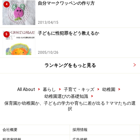
うものではありません。大切なのは、通う園の特色と子
自分マークワッペンの作り方
4
どもの個性（性格など）が合うかどうかということで
す。
2013/04/15
子どもに性犯罪をどう教えるか
5
園の特色とその子どもが合わなかった場合、残念ながら
良い育ちには繋がらないことが少なくありません。入園
2005/10/26
するにあたっては、その園の一般的な評価も大事なので
すが、園の特徴が自分の子どもの特性（性格）と合って
ランキングをもっと見る
いるかどうかを考えることも重要になります。
>
>
>
>
All About
暮らし
子育て・キッズ
幼稚園
>
幼稚園選びの基礎知識
幼保小の接続では、どちらにも良さがある
保育園か幼稚園か、子どもの学力や育ちに差が出る？ママたちの選
択
給食は小学校入学時のトラブルになりやすい
会社概要
採用情報
幼稚園の卒園者、保育園の卒園者はそれぞれの特徴から
投資家情報
広告掲載