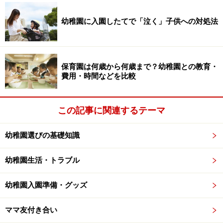
幼稚園か保育園の違いより、その園の特色
の違いが大きい
幼稚園に入園したてで「泣く」子供への対処法
保育園は何歳から何歳まで？幼稚園との教育・
幼稚園・保育園のそれぞれの園の特色は子どもに大きな影響
費用・時間などを比較
を与える
また、通っていた園が、幼稚園か保育園かということよ
この記事に関連するテーマ
りも、その園の特色による違いが大きいとも感じていま
した。日本では、北海道から沖縄まで公立の小学校があ
幼稚園選びの基礎知識
ります。小学校の場合、それらの学校は同じプラン（学
習指導要領など）によって運営されており、基本的には
幼稚園生活・トラブル
同じような感じで日々の学校教育活動が行われていま
す。
幼稚園入園準備・グッズ
ママ友付き合い
しかし、幼稚園・保育園の場合は私立の園も多く、それ