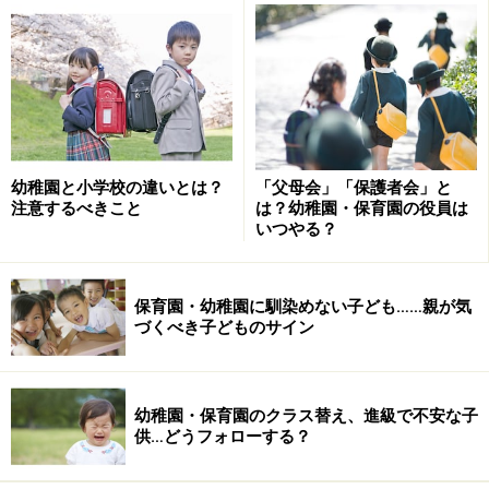
いがあります。それらが子どもの育ちに影響を与える部
分も確かにあるでしょう。よく耳にするのは「教育に取
り組む幼稚園に通わせた方が子どもが賢くなるのでは」
というものです。しかし、小学校で子どもを受け入れて
いた立場からすると、幼稚園に通っていたか、保育園に
通っていたかの違いは大きいとは言えない、それよりも
親の違いの方が大きいと感じていました。
幼稚園と小学校の違いとは？
「父母会」「保護者会」と
注意するべきこと
は？幼稚園・保育園の役員は
いつやる？
幼稚園・保育園のどちらの園に子どもを通わせていても
親がしっかりとしていれば、子どもはそれなりに育ちま
す。逆に一般的に良いとされる幼稚園・保育園に子ども
保育園・幼稚園に馴染めない子ども……親が気
づくべき子どものサイン
を通わせていたとしても、親の関わりが不適切であれ
ば、子どもの育ちが上手くいかないということはよく見
られます。
幼稚園・保育園のクラス替え、進級で不安な子
供…どうフォローする？