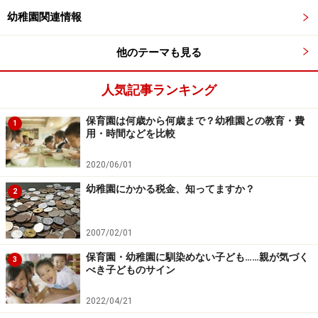
ぞれの園の特色があります。私立の場合、経営という面
幼稚園関連情報
も重要であり、入園者を確保するために他との違いを打
ちだそうとする園も多くなっています。
他のテーマも見る
「自然との触れ合いを大事にし、野山を駆け回ることを
人気記事ランキング
大事にする園」
保育園は何歳から何歳まで？幼稚園との教育・費
「異文化との触れ合い、英語でのコミュニケーションを
1
用・時間などを比較
大事にする園」
「器械体操に力を入れ、全ての子どもが逆立ちができ、
2020/06/01
とび箱がとべることを目指す園」
幼稚園にかかる税金、知ってますか？
2
「自主性を重視し、それぞれの子どもが自分の取り組み
たいことにとことん取り組ませる園」
2007/02/01
保育園・幼稚園に馴染めない子ども……親が気づく
3
このように園によって様々な特徴があります。こういっ
べき子どものサイン
た違いが子どもの育ちに影響を与えることもあるでしょ
2022/04/21
う。しかしどれかが正しく、どれかが間違っているとい