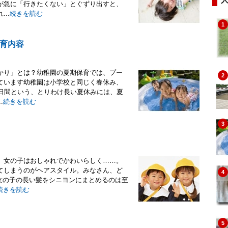
が急に「行きたくない」とぐずり出すと、
..
続きを読む
1
育内容
かり」とは？幼稚園の夏期保育では、プー
2
ています幼稚園は小学校と同じく春休み、
0日間という、とりわけ長い夏休みには、夏
.
続きを読む
3
、女の子はおしゃれでかわいらしく……。
てしまうのがヘアスタイル。みなさん、ど
4
女の子の長い髪をシニヨンにまとめるのは至
続きを読む
5