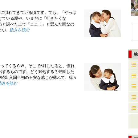
気に慣れてきている頃です。でも、「やっぱ
けている親や、いまだに「行きたくな
ろと調べた上で「ここ！」と選んだ園なの
...
続きを読む
やってくるＧＷ。そこで5月になると、慣れ
出するものです。どう対処する？登園した
が続出入園当初の不安な感じが薄れて、徐々
続きを読む