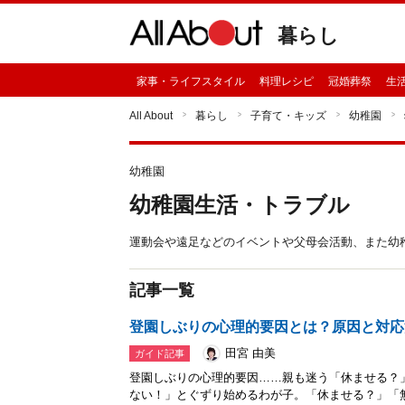
暮らし
家事・ライフスタイル
料理レシピ
冠婚葬祭
生
All About
暮らし
子育て・キッズ
幼稚園
幼稚園
幼稚園生活・トラブル
運動会や遠足などのイベントや父母会活動、また幼
記事一覧
登園しぶりの心理的要因とは？原因と対応
田宮 由美
ガイド記事
登園しぶりの心理的要因……親も迷う「休ませる？
ない！」とぐずり始めるわが子。「休ませる？」「