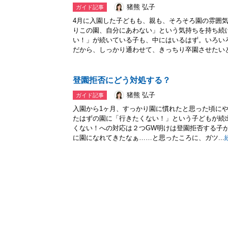
猪熊 弘子
ガイド記事
4月に入園した子どもも、親も、そろそろ園の雰囲
りこの園、自分にあわない」という気持ちを持ち続
い！」が続いている子も、中にはいるはず。いろい
だから、しっかり通わせて、きっちり卒園させたいとい
登園拒否にどう対処する？
猪熊 弘子
ガイド記事
入園から1ヶ月、すっかり園に慣れたと思った頃に
たはずの園に「行きたくない！」という子どもが続
くない！への対応は２つGW明けは登園拒否する子
に園になれてきたなぁ……と思ったころに、ガツ...