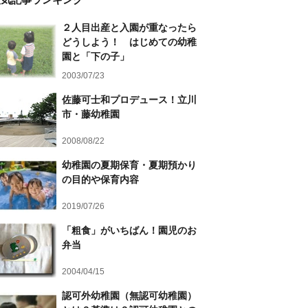
２人目出産と入園が重なったら
どうしよう！ はじめての幼稚
園と「下の子」
2003/07/23
佐藤可士和プロデュース！立川
市・藤幼稚園
2008/08/22
幼稚園の夏期保育・夏期預かり
の目的や保育内容
2019/07/26
「粗食」がいちばん！園児のお
弁当
2004/04/15
認可外幼稚園（無認可幼稚園）