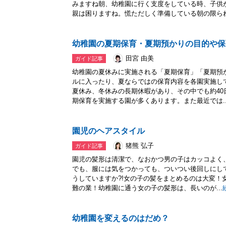
みますね朝、幼稚園に行く支度をしている時、子供
親は困りますね。慌ただしく準備している朝の限られ.
幼稚園の夏期保育・夏期預かりの目的や保
田宮 由美
ガイド記事
幼稚園の夏休みに実施される「夏期保育」「夏期預
ルに入ったり、夏ならではの保育内容を各園実施し
夏休み、冬休みの長期休暇があり、その中でも約4
期保育を実施する園が多くあります。また最近では..
園児のヘアスタイル
猪熊 弘子
ガイド記事
園児の髪形は清潔で、なおかつ男の子はカッコよく
でも、服には気をつかっても、ついつい後回しにし
うしていますか?!女の子の髪をまとめるのは大変！
難の業！幼稚園に通う女の子の髪形は、長いのが...
幼稚園を変えるのはだめ？