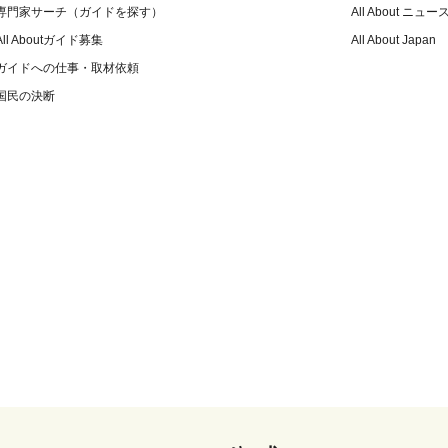
専門家サーチ（ガイドを探す）
All About ニュー
All Aboutガイド募集
All About Japan
ガイドへの仕事・取材依頼
国民の決断