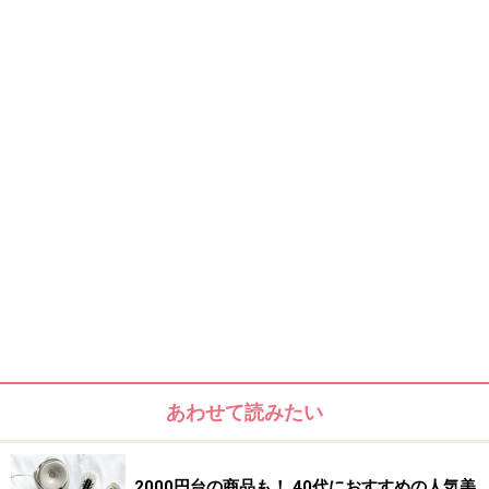
デコルテケアも一気にできる、豊富なスチ
ーム
スチームをあてたい部分に合わせてノズルを上下できる
タンクに水を入れて電源をいれると、もくもくと顔の周
りが白いスチームでいっぱいになり、首や前髪の生え際
まで、スチームで包まれます。このスチーム量であれば
あわせて読みたい
同時にデコルテケアができて、一石二鳥だと感じまし
た。
2000円台の商品も！ 40代におすすめの人気美