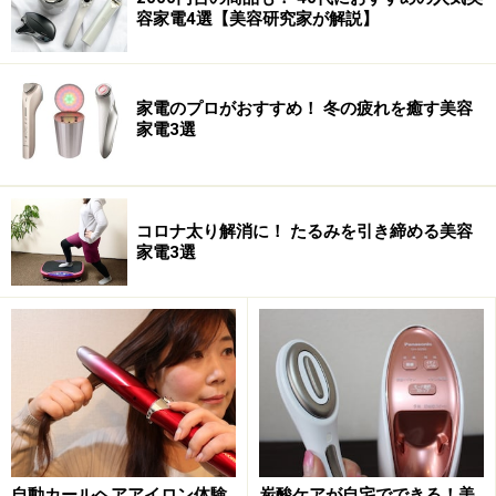
容家電4選【美容研究家が解説】
家電のプロがおすすめ！ 冬の疲れを癒す美容
家電3選
コロナ太り解消に！ たるみを引き締める美容
家電3選
さて、肝心のスチームは、ナノイーを含んだ「プラチナ
スチーム」です。（ナノイーとは：ナイトスチーマーの
機種レビュー、ナノイーイオン(最大8時間)・潤いを閉じ
込める「ナノイーの効果」を参照のこと）プラチナスチ
自動カールヘアアイロン体験
炭酸ケアが自宅でできる！美