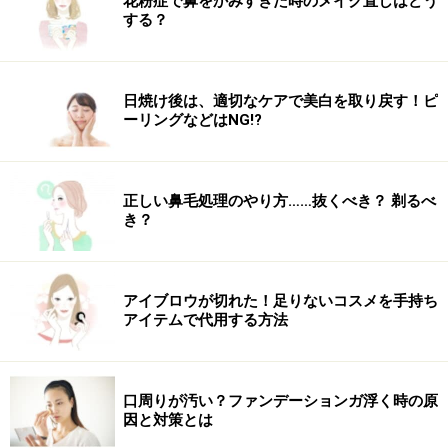
花粉症で鼻をかみすぎた時のメイク直しはどう
する？
肌に手を当ててみると、肌が柔らかくなっており、シー
トマスクを貼った後のような水々しさがありました。こ
の後、肌をほっておくと台無し。毛穴からどんどん水分
日焼け後は、適切なケアで美白を取り戻す！ピ
が奪われてしまうので、慌ててスキンケアをしました。
ーリングなどはNG!?
スチームを浴びると、肌の角質層まで水分が入り込む通
正しい鼻毛処理のやり方……抜くべき？ 剃るべ
り道ができ、その後に使う化粧水の浸透力が驚くほど高
き？
まります。同じ商品でも、より効果的に使うことができ
るのは嬉しい限り。乾燥したお肌にいくら化粧水を入れ
込んでも、実際は思ったほどお肌は潤っていないもので
アイブロウが切れた！足りないコスメを手持ち
す。まず、美顔器で良い状態のお肌を作るところから始
アイテムで代用する方法
めてみましょう。
口周りが汚い？ファンデーションガ浮く時の原
因と対策とは
※記事内容は執筆時点のものです。最新の内容をご確認くださ