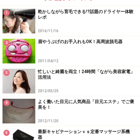
乾かしながら育毛できる!?話題のドライヤー体験
1
レポ
2016/11/16
眉やうぶげのお手入れもOK！高周波脱毛器
2
2011/04/12
忙しいと綺麗を両立！24時間「ながら美容家電」
3
活用法
2012/05/25
よく働いた目元に人気商品「目元エステ」でご褒
4
美を！
2012/11/20
最新キャビテーションｖｓ定番マッサージ系機
5
器