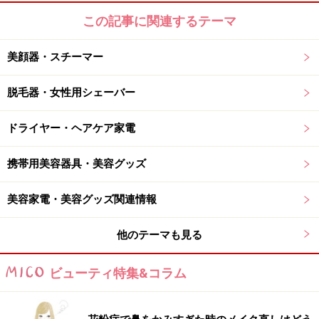
この記事に関連するテーマ
透明感のある肌を目指している私は、迷わず「クリア
肌」をセレクト。これは、3つのうち一番温冷の切り替
美顔器・スチーマー
えが多い、全部で15分のコースです。
脱毛器・女性用シェーバー
最初に出てくる「温かいスチーム」は、温度が40度とい
ドライヤー・ヘアケア家電
うだけあり、かなり高温に感じました。熱めのお風呂に
入っているような気分。6分後、第一回目の切り替え。
携帯用美容器具・美容グッズ
今度は「冷たいスチーム」の出番です。先程のほてりが
一気に落ち着いていく感覚。氷水には程遠いものの、確
美容家電・美容グッズ関連情報
実に肌が落ち着いてきます。この「温・冷」の繰り返し
があと一回。最後に温かいスチームを3分浴びた後は、
他のテーマも見る
自動的にコースが切れました。
ビューティ特集&コラム
肌の潤い、化粧水の浸透力
もアップ！