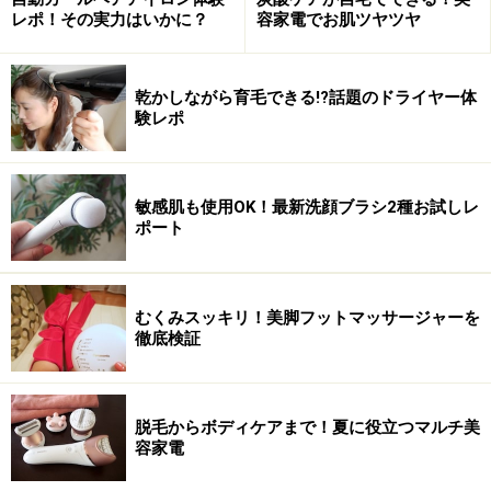
ームは、通常の水蒸気の約2万分の1の体積であり、この
レポ！その実力はいかに？
容家電でお肌ツヤツヤ
サイズだからこそ肌の角質層まで入っていけるのです。
乾かしながら育毛できる!?話題のドライヤー体
験レポ
3つの自動コースで理想の肌へ
この商品には「自動コース」が付いていて、「クリア
敏感肌も使用OK！最新洗顔ブラシ2種お試しレ
肌」「ハリ・弾力」「皮脂ケア」と３つのうちから選べ
ポート
ます。秒単位で温かいスチームと冷たいミスト（スチー
ムより粒が大きい）が切り替わるのですが、これは、美
容家・小林照子さんと共同開発した自動コースとのこ
むくみスッキリ！美脚フットマッサージャーを
と。
徹底検証
脱毛からボディケアまで！夏に役立つマルチ美
容家電
どのコースを選択しているかランプが付くのでひと目で分か
る