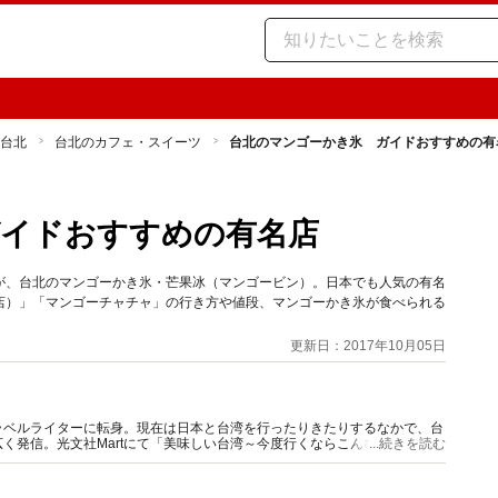
台北
台北のカフェ・スイーツ
台北のマンゴーかき氷 ガイドおすすめの有
ガイドおすすめの有名店
が、台北のマンゴーかき氷・芒果冰（マンゴービン）。日本でも人気の有名
店）」「マンゴーチャチャ」の行き方や値段、マンゴーかき氷が食べられる
更新日：2017年10月05日
ラベルライターに転身。現在は日本と台湾を行ったりきたりするなかで、台
く発信。光文社Martにて「美味しい台湾～今度行くならこんな店」連載。
...続きを読む