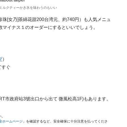
ミルクティーかき氷を味わうのもいい
[女乃]茶綿花甜200台湾元、約740円）も人気メニュ
数マイナス１のオーダーにするといいでしょう。
プ
）
てすぐ
RT市政府站3號出口から出て 微風松高1F)もあります。
い。
安全ホームページ
」を確認するなど、安全確保に十分注意を払ってくださ