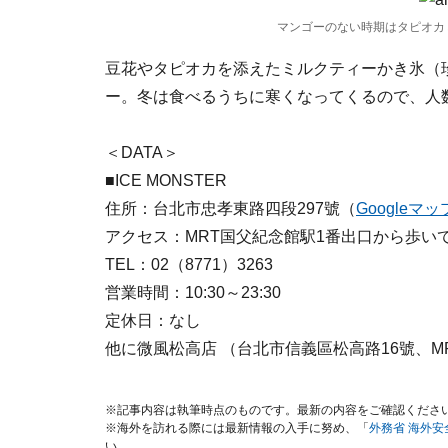
マンゴーのない時期はタピオカ
豆花やタピオカを添えたミルクティーかき氷（珍珠
ー。冬は食べるうちに寒くなってくるので、人
＜DATA＞
■ICE MONSTER
住所：台北市忠孝東路四段297號（
Googleマッ
アクセス：MRT国父紀念館駅1番出口から歩い
TEL：02（8771）3263
営業時間：10:30～23:30
定休日：なし
他に微風松高店 （台北市信義區松高路16號、M
※記事内容は執筆時点のものです。最新の内容をご確認くださ
※海外を訪れる際には最新情報の入手に努め、「
外務省 海外
い。