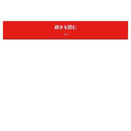
続きを読む
住んだ後の管理修繕面でも規模のメリットははたらく。
一戸建てで警備会社にセキュリティを依頼するよりも、
マンション1棟で契約したほうが1世帯当たりのコストメ
リットが出るのは明らかである。