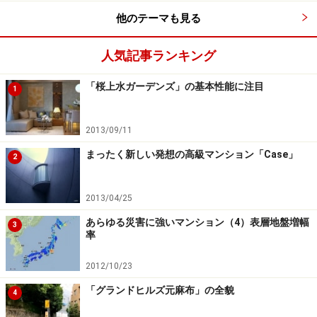
他のテーマも見る
人気記事ランキング
「桜上水ガーデンズ」の基本性能に注目
1
2013/09/11
まったく新しい発想の高級マンション「Case」
2
2013/04/25
あらゆる災害に強いマンション（4）表層地盤増幅
3
率
2012/10/23
「グランドヒルズ元麻布」の全貌
4