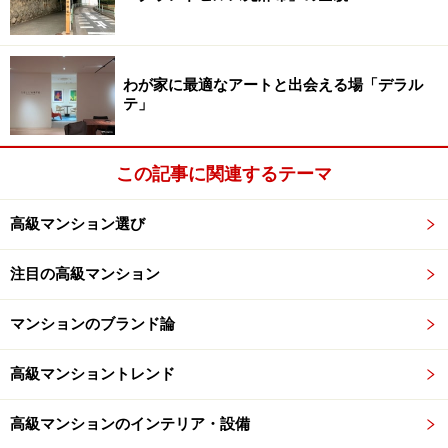
めを共有できる。キッチンの付いた「パーティルーム」
も人気がある。どんな施設を設置するかは、立地の特
性、居住者の嗜好、総戸数、デベロッパーの考え、など
わが家に最適なアートと出会える場「デラル
が決定要因になろうか。
テ」
最近はとくにデベロッパーによって方針が大きく異って
この記事に関連するテーマ
いるようだが、都心の高級マンションもかなり差が生ま
れている。詳しくは
次ページ
へ。
高級マンション選び
※記事内容は執筆時点のものです。最新の内容をご確認くださ
い。
注目の高級マンション
マンションのブランド論
次のページへ
1
/
2
高級マンショントレンド
高級マンションのインテリア・設備