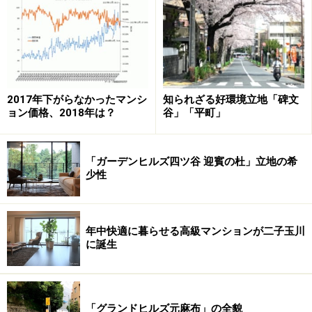
マンションならではの共用施設もスケールメリットのひ
とつに含まれる。石貼りのエントランスホールにEV付の
建物は、一戸建てならよほどの豪邸でないと実現しない
だろう。中庭や人工池、外観なども同様である。昔は、
屋上にプールを設けた都心のマンションもあったよう。
2017年下がらなかったマンシ
知られざる好環境立地「碑文
集まって住むメリットを楽しんでいたのだ。
ョン価格、2018年は？
谷」「平町」
共用施設と聞けば、即座にイメージするのは恐らく「集
「ガーデンヒルズ四ツ谷 迎賓の杜」立地の希
会室」ではないだろうか。規模に関わらず、たいていの
少性
建物に用意されている。これは管理組合で会議をするな
ど必然的な理由も大きいわけであるが、近頃のマンショ
ンは大型化の流れもあって、共用施設の種類が一気に増
年中快適に暮らせる高級マンションが二子玉川
えた。
に誕生
最も稼働率が高いとされる「ゲストルーム」。タワーマ
ンションなら「スカイラウンジ」や「屋上デッキ」で眺
「グランドヒルズ元麻布」の全貌