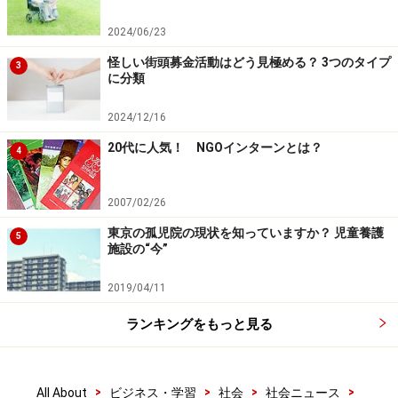
2024/06/23
怪しい街頭募金活動はどう見極める？ 3つのタイプ
3
に分類
2024/12/16
20代に人気！ NGOインターンとは？
4
2007/02/26
東京の孤児院の現状を知っていますか？ 児童養護
5
施設の“今”
2019/04/11
ランキングをもっと見る
>
>
>
>
All About
ビジネス・学習
社会
社会ニュース