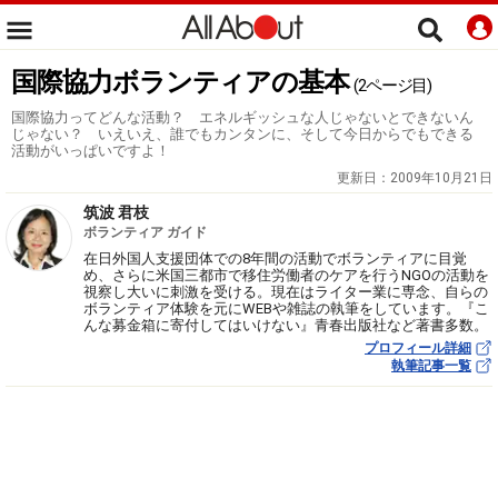
国際協力ボランティアの基本
(2ページ目)
国際協力ってどんな活動？ エネルギッシュな人じゃないとできないん
じゃない？ いえいえ、誰でもカンタンに、そして今日からでもできる
活動がいっぱいですよ！
更新日：
2009年10月21日
筑波 君枝
ボランティア ガイド
在日外国人支援団体での8年間の活動でボランティアに目覚
め、さらに米国三都市で移住労働者のケアを行うNGOの活動を
視察し大いに刺激を受ける。現在はライター業に専念、自らの
ボランティア体験を元にWEBや雑誌の執筆をしています。『こ
んな募金箱に寄付してはいけない』青春出版社など著書多数。
プロフィール詳細
執筆記事一覧