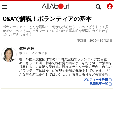
Q&Aで解説！ボランティアの基本
ボランティアってどんな活動？ 何から始めたらいいの？どうやって探
せばいいの？そんなボランティアにまつわる基本的な疑問にガイドがず
ばりお答えします！
更新日：
2009年10月21日
筑波 君枝
ボランティア ガイド
在日外国人支援団体での8年間の活動でボランティアに目覚
め、さらに米国三都市で移住労働者のケアを行うNGOの活動を
視察し大いに刺激を受ける。現在はライター業に専念、自らの
ボランティア体験を元にWEBや雑誌の執筆をしています。『こ
んな募金箱に寄付してはいけない』青春出版社など著書多数。
プロフィール詳細
執筆記事一覧