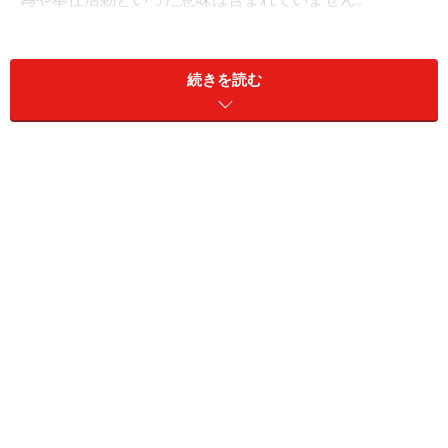
明確な定義もありませんが「自ら行動する自主性・主体
続きを読む
性」、「共に生き、共に支える社会性・連帯性」、「見
返りを求めない無償性・無給性」、「自由な発想やアイ
ディアで社会を切り開く創造性・開拓性・先駆性」とい
う４つの基本精神があります。これを踏まえた活動であ
るなら、決まった形はありません。
どんな活動がボランティアなの？
安心して暮らせる平和な社会を作るための活動です
ボランティア活動というと、障がいのある人や、社会的
に弱い立場や状況に置かれている人の支援や、地球環境
を守るための行動などを思い浮かべる方が多いのではな
いでしょうか。