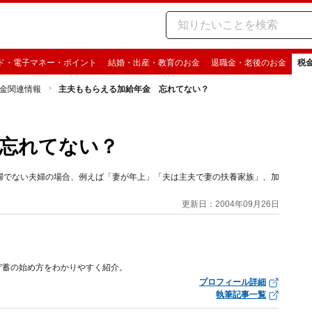
ド・電子マネー・ポイント
結婚・出産・教育のお金
退職金・老後のお金
税
金関連情報
主夫ももらえる加給年金 忘れてない？
忘れてない？
婦でない夫婦の場合、例えば「妻が年上」「夫は主夫で妻の扶養家族」、加
更新日：2004年09月26日
貯蓄の始め方をわかりやすく紹介。
プロフィール詳細
執筆記事一覧