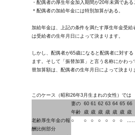
・配偶者の厚生年金加入期間が20年未満である
＊配偶者の加給年金には特別加算がある。
加給年金は、上記の条件を満たす厚生年金受給
は受給者の生年月日によって決まります。
しかし、配偶者が65歳になると配偶者に対す
ます。そして「振替加算」と言う名称にかわっ
替加算額は、配偶者の生年月日によって決まり
このケース（昭和26年3月生まれの女性）では
妻の
60
61
62
63
64
65
66
年齢
歳
歳
歳
歳
歳
歳
歳
老齢厚生年金の報
○
○
○
○
○
○
○
…
酬比例部分