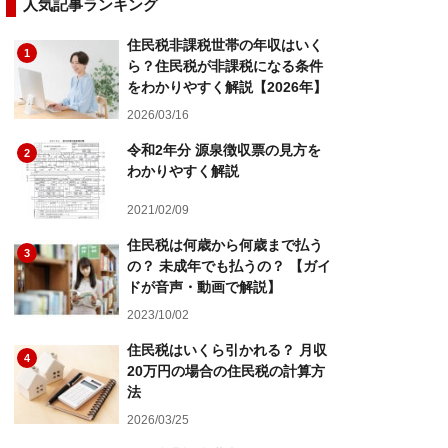
人気記事ランキング
住民税非課税世帯の年収はいく
1
ら？住民税が非課税になる条件
をわかりやすく解説【2026年】
2026/03/16
令和2年分 源泉徴収票の見方を
2
わかりやすく解説
2021/02/09
住民税は何歳から何歳まで払う
3
の？ 未成年でも払うの？ 【ガイ
ドが音声・動画で解説】
2023/10/02
住民税はいくら引かれる？ 月収
4
20万円の場合の住民税の計算方
法
2026/03/25