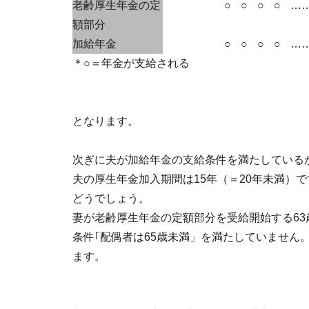
老齢厚生年金の定
○
○
○
○
…
額部分
加給年金
○
○
○
○
…
＊○＝年金が支給される
となります。
次ぎに夫が加給年金の支給条件を満たしている
夫の厚生年金加入期間は15年（＝20年未満）
どうでしょう。
妻が老齢厚生年金の定額部分を受給開始する63
条件｢配偶者は65歳未満」を満たしていません
ます。