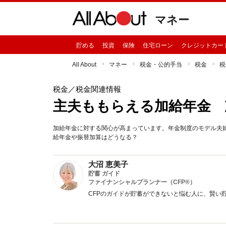
マネー
貯める
投資
保険
住宅ローン
クレジットカー
All About
マネー
税金・公的手当
税金
税
税金
／税金関連情報
主夫ももらえる加給年金 
加給年金に対する関心が高まっています。年金制度のモデル夫
給年金や振替加算はどうなる？
大沼 恵美子
貯蓄 ガイド
ファイナンシャルプランナー（CFP®）
CFPのガイドが貯蓄ができないと悩む人に、賢い