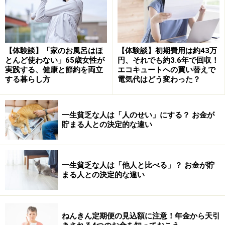
届出先 ： 被保険者が加入している健康保険
必要書類 ： 被扶養者届け
保険料 ： 負担なし
【体験談】「家のお風呂はほ
【体験談】初期費用は約43万
「保険料負担なし」はとっても魅力的です。できればこ
とんど使わない」65歳女性が
円、それでも約3.6年で回収！
のコースを選択したいですね。でも、世の中それ程、甘
実践する、健康と節約を両立
エコキュートへの買い替えで
する暮らし方
電気代はどう変わった？
くはありません。このコースは、加入条件がかなり厳し
いのです。代表的な条件は次の通りです。
一生貧乏な人は「人のせい」にする？ お金が
保険者によって生計を立てていること
貯まる人との決定的な違い
被保険者と同居の場合は、被扶養者の年収が130万
円未満（60歳以上又は障害厚生年金が受給できる人
は年収180万円未満）、且つ被保険者の年収の1/2以
一生貧乏な人は「他人と比べる」？ お金が貯
まる人との決定的な違い
下であること
被保険者と別居の場合は、被扶養者の年収が130万
円未満（60歳以上又は障害厚生年金が受給できる人
ねんきん定期便の見込額に注意！年金から天引
は年収180万円未満）、且つ被保険者の援助（仕送