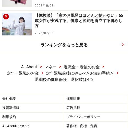
康保険を担当する部署で任継続被保険者の保険料を確認
2023/10/08
することをお勧めします。
【体験談】「家のお風呂はほとんど使わない」65
5
歳女性が実践する、健康と節約を両立する暮らし
方
2026/07/30
特例退職者医療制度の被保険者と国民健康保険の被保険
ランキングをもっと見る
者の説明は
次ページで
>
>
>
All About
マネー
退職金・老後のお金
※記事内容は執筆時点のものです。最新の内容をご確認くださ
>
>
定年・退職のお金
定年退職前後にやるべきお金の手続き
い。
退職後の健康保険 選択肢は4つ
本記事の内容は一般的な情報提供を目的としており、特定の金融
商品や投資行動を推奨するものではありません。
投資や資産運用に関する最終的なご判断はご自身の責任において
行ってください。
会社概要
採用情報
掲載情報の正確性・完全性については十分に配慮しております
が、その内容を保証するものではなく、これに基づく損失・損害
投資家情報
広告掲載
などについて当社は一切の責任を負いません。
最新の情報や詳細については、必ず各金融機関やサービス提供者
利用規約
プライバシーポリシー
の公式情報をご確認ください。
All Aboutについて
著作権・商標・免責