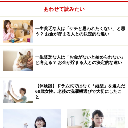
家族に組合（政府管掌）健康保険に加入している人がい
あわせて読みたい
れば、加入できる可能性があります。加入手続きは次の
通りです。
一生貧乏な人は「ケチと思われたくない」と思
う？ お金が貯まる人との決定的な違い
一生貧乏な人は「お金がないと始められない」
と考える？ お金が貯まる人との決定的な違い
【体験談】ドラム式ではなく「縦型」を選んだ
60歳女性。老後の洗濯機選びで大切にしたこ
と
届出期限 ： 原則として退職日の翌日から5日以
内