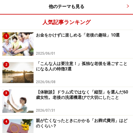
届出先 ： 加入していた健康保険組合あるいは全
他のテーマも見る
国健康保険協会の都道府県支部
必要書類 ： 健康保険任意継続被保険者資格取得
人気記事ランキング
申請書（扶養者がいる場合は住民票、健康保険被扶
お金をかけずに楽しめる「老後の趣味」10選
養者届、課税証明書か非課税証明書）
1
保険料 ： 「退職時の標準報酬月額あるいは健
康保険組合の平均標準報酬月額のどちらか低いほう×
2025/06/01
保険料率」で算出する（例：平成23年度の全国健康
「こんな人は要注意！」孤独な老後を過ごすこと
2
になる人の特徴3選
保険協会の任意継続被保険の保険料（含む介護保険
料）は30,772円／月）
2026/06/08
加入期間 ： 2年
【体験談】ドラム式ではなく「縦型」を選んだ60
3
歳女性。老後の洗濯機選びで大切にしたこと
会社員時代は健康・介護保険料の1/2を会社が負担しま
すが、任意継続被保険者は全額自己負担します。だから
2026/07/31
といって必ずしも保険料が定年退職時の倍になるという
親が亡くなったときにかかる「お葬式費用」はど
4
わけではありません（前述の保険料を参照）。事前に健
のくらい？