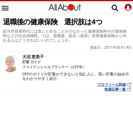
退職後の健康保険 選択肢は4つ
給与所得者時代には気にとめることが少なかった健康保険料や介護保険
料などの社会保険料。では、退職後、組合（政府）管掌健康保険から外
れる人はどうすればいいのでしょうか。
更新日：
2011年05月14日
大沼 恵美子
貯蓄 ガイド
ファイナンシャルプランナー（CFP®）
CFPのガイドが貯蓄ができないと悩む人に、賢い貯蓄の始め方
をわかりやすく紹介。
プロフィール詳細
執筆記事一覧