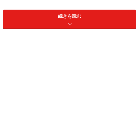
続きを読む
家族の健康保険の被扶養者になる
組合（政府）管掌健康保険の任継続被保険者になる
特例退職者医療制度に加入する
国民健康保険の被保険者になる
この中から一つ自由に選べるのかといえばそうではあり
ません。それぞれ加入条件や加入資格、保険料、手続き
に必要な書類などについてご紹介します。
家族の健康保険の被扶養者になる