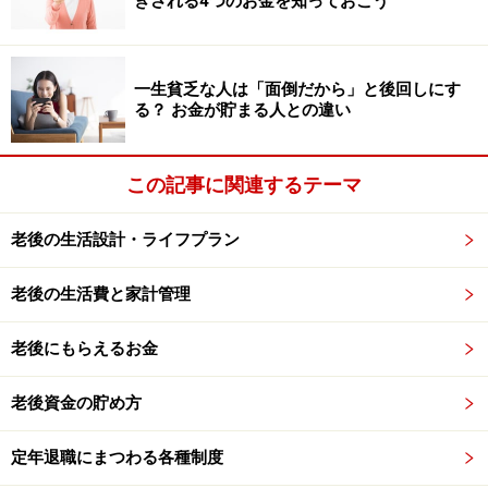
きされる4つのお金を知っておこう
り）と同等あるいは少ないこと
失業給付を受給している間は「働く意思がある＝扶養し
一生貧乏な人は「面倒だから」と後回しにす
てもらうつもりはない」とみなされ、被扶養者にはなれ
る？ お金が貯まる人との違い
ません。健康保険組合によっては他にも加入条件を設定
していることがありますので、事前に被扶養者の条件を
この記事に関連するテーマ
確認する必要があります。
老後の生活設計・ライフプラン
組合（政府）管掌健康保険の任意継続被保
老後の生活費と家計管理
険者になる
老後にもらえるお金
一定の要件を満たす退職者は、勤務していた会社の健康
保険に退職後2年間継続加入することができます。加入
老後資金の貯め方
条件や手続き等は次の通りです。
届出期限 ： 退職日の翌日から20日以内（必着）
定年退職にまつわる各種制度