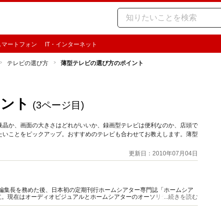
スマートフォン
IT・インターネット
テレビの選び方
薄型テレビの選び方のポイント
イント
(3ページ目)
液晶か、画面の大きさはどれがいいか、録画型テレビは便利なのか、店頭で
たいことをピックアップ。おすすめのテレビも合わせてお教えします。薄型
更新日：2010年07月04日
W」編集長を務めた後、日本初の定期刊行ホームシアター専門誌「ホームシア
立。現在はオーディオビジュアルとホームシアターのオーソリティとして活
...続きを読む
ども多い。