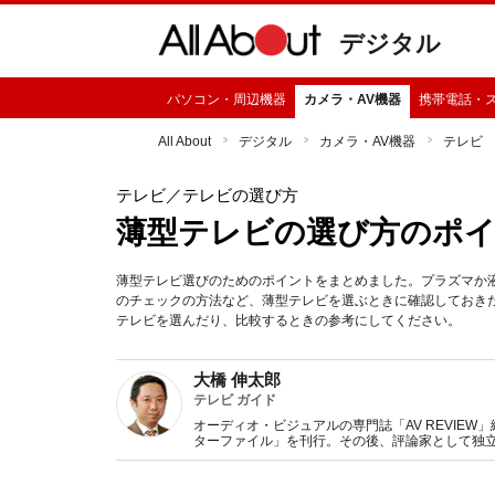
デジタル
パソコン・周辺機器
カメラ・AV機器
携帯電話・
All About
デジタル
カメラ・AV機器
テレビ
テレビ
／テレビの選び方
薄型テレビの選び方のポ
薄型テレビ選びのためのポイントをまとめました。プラズマか
のチェックの方法など、薄型テレビを選ぶときに確認しておき
テレビを選んだり、比較するときの参考にしてください。
大橋 伸太郎
テレビ ガイド
オーディオ・ビジュアルの専門誌「AV REVIE
ターファイル」を刊行。その後、評論家として独
躍中。講演や全国系新聞での執筆やテレビ出演な