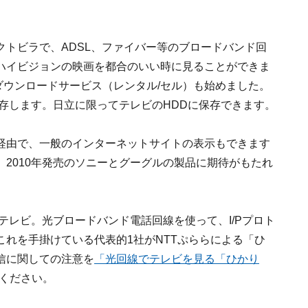
トビラで、ADSL、ファイバー等のブロードバンド回
ハイビジョンの映画を都合のいい時に見ることができま
フトのダウンロードサービス（レンタル/セル）も始めました。
存します。日立に限ってテレビのHDDに保存できます。
経由で、一般のインターネットサイトの表示もできます
2010年発売のソニーとグーグルの製品に期待がもたれ
テレビ。光ブロードバンド電話回線を使って、I/Pプロト
れを手掛けている代表的1社がNTTぷららによる「ひ
受信に関しての注意を
「光回線でテレビを見る「ひかり
ください。