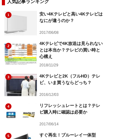
人気記事ランキング
安い4Kテレビと高い4Kテレビは
1
なにが違うのか？
2017/06/08
4Kテレビで4K放送は見られない
2
とは本当か？テレビの買い時と
心構え
2018/11/29
4Kテレビと2K（フルHD）テレ
3
ビ、いま買うならどっち？
2016/12/03
リフレッシュレートとは？テレ
4
ビ購入時に確認は必要か
2017/06/14
すぐ再生！ブルーレイ一体型
5