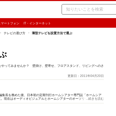
スマートフォン
IT・インターネット
テレビの選び方
薄型テレビを設置方法で選ぶ
ぶ
をやってみませんか？ 壁掛け、壁寄せ、フロアスタンド、リビングへのさ
更新日：2011年04月20日
W」編集長を務めた後、日本初の定期刊行ホームシアター専門誌「ホームシア
立。現在はオーディオビジュアルとホームシアターのオーソリティとして活
...続きを読む
ども多い。