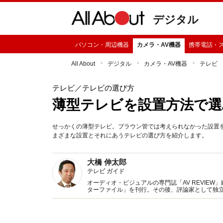
デジタル
パソコン・周辺機器
カメラ・AV機器
携帯電話・
All About
デジタル
カメラ・AV機器
テレビ
テレビ
／テレビの選び方
薄型テレビを設置方法で選
せっかくの薄型テレビ。ブラウン管では考えられなかった設置
まざまな設置とそれにあうテレビの選び方を紹介します。
大橋 伸太郎
テレビ ガイド
オーディオ・ビジュアルの専門誌「AV REVIE
ターファイル」を刊行。その後、評論家として独
躍中。講演や全国系新聞での執筆やテレビ出演な