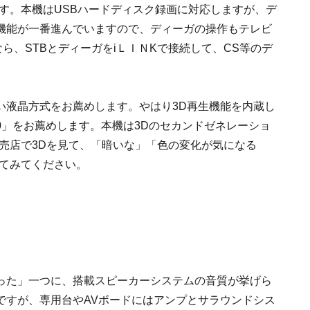
ます。本機はUSBハードディスク録画に対応しますが、デ
機能が一番進んでいますので、ディーガの操作もテレビ
ら、STBとディーガをiＬＩＮKで接続して、CS等のデ
い液晶方式をお薦めします。やはり3D再生機能を内蔵し
920」をお薦めします。本機は3Dのセカンドゼネレーショ
売店で3Dを見て、「暗いな」「色の変化が気になる
してみてください。
った」一つに、搭載スピーカーシステムの音質が挙げら
ですが、専用台やAVボードにはアンプとサラウンドシス