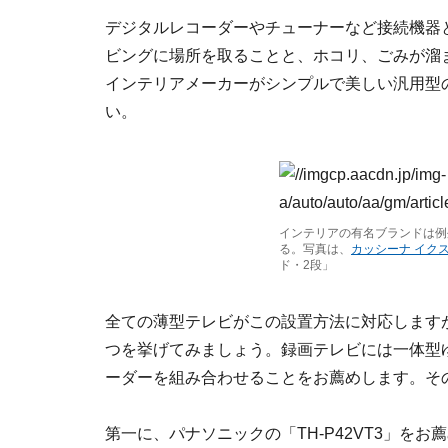
デジタルレコーダーやチューナーなど接続機器
ビングに場所を取ることと、ホコリ、ごみが溜
インテリアメーカーがシンプルで美しい汎用型
い。
インテリアの有名ブランドは例
る。写真は、
カッシーナ イク
ド・2段」
全ての薄型テレビがこの設置方法に対応します
つを挙げてみましょう。録画テレビには一体型
ーダーを組み合わせることをお薦めします。そ
第一に、パナソニックの「TH-P42VT3」を