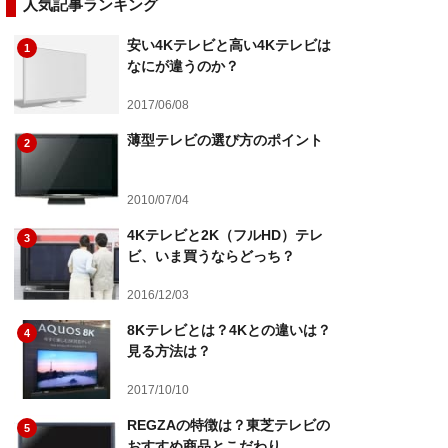
人気記事ランキング
安い4Kテレビと高い4Kテレビは
1
なにが違うのか？
2017/06/08
薄型テレビの選び方のポイント
2
2010/07/04
4Kテレビと2K（フルHD）テレ
3
ビ、いま買うならどっち？
2016/12/03
8Kテレビとは？4Kとの違いは？
4
見る方法は？
2017/10/10
REGZAの特徴は？東芝テレビの
5
おすすめ商品とこだわり