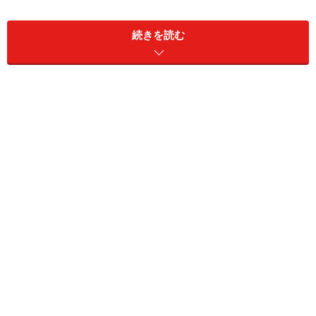
＜一般の住宅ローンよりも金利が優遇されているもの＞
続きを読む
同じ金融機関の一般の住宅ローンよりも、女性向けの住
宅ローンの方が金利が優遇されているものもあります。
また、原則、一般の住宅ローンと金利は同じだが、出産
後の育児休業中は、金利を引き下げてくれるというもの
もあります。
＜一般の住宅ローンに、女性ならではの特典が付けられ
ているもの＞
女性向け住宅ローンなら繰上返済手数料は無料、など、
一般の住宅ローンに、女性ならではのサービスが付帯さ
れるものがあります。保険が無料で付いたり、レジャー
施設などを割引料金で利用できるなど、さまざまです。
＜年収要件などが低く、借りやすいもの＞
一般の住宅ローンよりも借入れのハードルを低くし、契