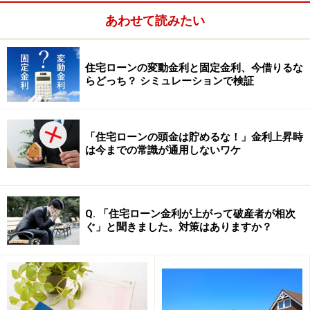
約社員などでも借りやすいようにしている住宅ローンで
あわせて読みたい
す。ただし、商品によっては、金利が高くなってしまう
ものもあります。一般の住宅ローンで審査が通る場合に
住宅ローンの変動金利と固定金利、今借りるな
は、かえって女性向けではない方が良いこともありま
らどっち？ シミュレーションで検証
す。
このように、その特徴はさまざまですが、女性向け住宅
「住宅ローンの頭金は貯めるな！」金利上昇時
は今までの常識が通用しないワケ
ローンの利用を検討する際は、「通常のローンでは通り
にくいので利用する」のか、「通常の住宅ローンより
も、金利面が有利になる」からなのか、「通常の住宅ロ
ーンと金利が同じなら、サービスが付いている方が良
Q. 「住宅ローン金利が上がって破産者が相次
ぐ」と聞きました。対策はありますか？
い」のか、ご自身のケースで目的をハッキリ持つと、賢
く利用できそうです。
次のページ
では、金利が優遇されるローン、女性にうれ
しいサービスがあるローンをご紹介します。