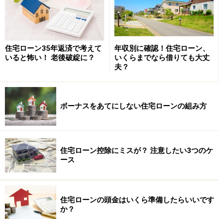
※記事内容は執筆時点のものです。最新の内容をご確認くださ
い。
本記事の内容は一般的な情報提供を目的としており、特定の金融
商品や投資行動を推奨するものではありません。
住宅ローン35年返済で考えて
年収別に確認！住宅ローン、
投資や資産運用に関する最終的なご判断はご自身の責任において
いると怖い！ 老後破綻に？
いくらまでなら借りても大丈
行ってください。
夫？
掲載情報の正確性・完全性については十分に配慮しております
が、その内容を保証するものではなく、これに基づく損失・損害
などについて当社は一切の責任を負いません。
最新の情報や詳細については、必ず各金融機関やサービス提供者
ボーナスをあてにしない住宅ローンの組み方
の公式情報をご確認ください。
次のページへ
1
/
3
住宅ローン控除にミスが？ 注意したい3つのケ
ース
住宅ローンの頭金はいくら準備したらいいです
か？