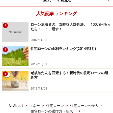
他のテーマも見る
人気記事ランキング
ローン返済者の、臨時収入対処法。 100万円あっ
1
たら・・・、返す！
2002/04/08
住宅ローンの金利ランキング(2014年3月)
2
2014/03/08
老後破たんを回避する！新時代の住宅ローンの組
3
み方
2019/11/08
>
>
>
>
All About
マネー
住宅ローン
住宅ローンの借入
>
住宅ローンの選び方（新規）