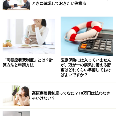
ときに確認しておきたい注意点
終身医療保険の保険料払い込み期間は保険によって異な
り、終身払い（保険契約が続く限り支払う）、60歳まで
や70歳までなど一定年齢までの支払い、10年間、20年間
など一定期間支払いなどがあります。保障内容が全く同
じであれば、保険料の支払い期間が短いほど月々の保険
料は高くなりますが、早めに支払うとトータルで支払う
保険料は逆に少なくなります。
「高額療養費制度」とは？計
医療保険には入っていません
算方法と申請方法
が、万が一の病気に備える貯
蓄はどれくらい準備しておけ
定期医療保険（歳満了）は定められた年齢
ばよいですか？
まで保障してくれる
定期医療保険は、終身と違って保障期間に限りがあり、
高額療養費制度ってなに？10万円は払わなき
期間の定め方に2つのタイプがあります。1つは60歳まで
ゃいけない？
や70歳までのように一定の年齢まで保障されるタイプ
（歳満了）です。