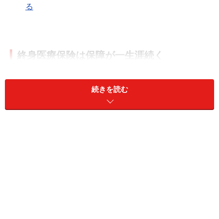
る
終身医療保険は保障が一生涯続く
終身医療保険は被保険者（保険の対象となる人）を死ぬ
まで保障してくれる医療保険です。その為、被保険者が
続きを読む
死亡することで保険契約が終了（解約して終了すること
もあり）します。