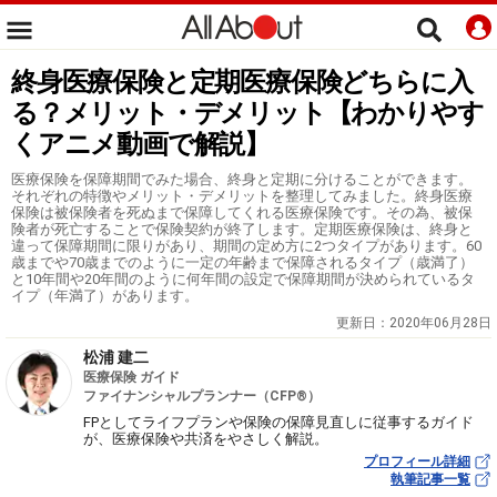
終身医療保険と定期医療保険どちらに入
る？メリット・デメリット【わかりやす
くアニメ動画で解説】
医療保険を保障期間でみた場合、終身と定期に分けることができます。
それぞれの特徴やメリット・デメリットを整理してみました。終身医療
保険は被保険者を死ぬまで保障してくれる医療保険です。その為、被保
険者が死亡することで保険契約が終了します。定期医療保険は、終身と
違って保障期間に限りがあり、期間の定め方に2つタイプがあります。60
歳までや70歳までのように一定の年齢まで保障されるタイプ（歳満了）
と10年間や20年間のように何年間の設定で保障期間が決められているタ
イプ（年満了）があります。
更新日：
2020年06月28日
松浦 建二
医療保険 ガイド
ファイナンシャルプランナー（CFP®）
FPとしてライフプランや保険の保障見直しに従事するガイド
が、医療保険や共済をやさしく解説。
プロフィール詳細
執筆記事一覧