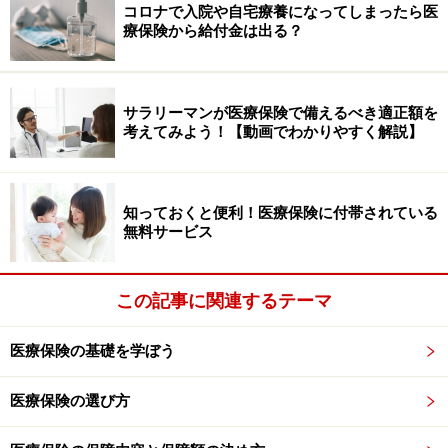
コロナで入院や自宅療養になってしまったら医
療保険から給付金は出る？
定期医療保険（歳満了）
サラリーマンが医療保険で備えるべき適正額を
一定の年齢まで保障されるタイプは、加入時から契約で
考えてみよう！【動画でわかりやすく解説】
定められた年齢の契約応答日の前日までが保障期間とな
ります。60歳まで、70歳まで、80歳までなどがあり、保
知っておくと便利！医療保険に付帯されている
障が必要な期間だけ加入することができます。
無料サービス
このタイプは、終身医療保険に比べて保障期間が短い
分、保険料は安くなります。また保険が更新されること
この記事に関連するテーマ
はありませんので、加入期間中に月々の保険料が上がる
医療保険の基礎を学ぼう
ようなことはありません。
医療保険の選び方
期間満了で契約が終了した時に、その後も保障が必要な
場合は、その時点での年齢や健康状態に基づいて新たな