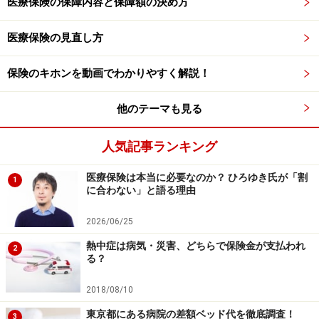
医療保険の保障内容と保障額の決め方
医療保険に加入する必要があります。
医療保険の見直し方
定期医療保険（年満了）は定められた期間
保険のキホンを動画でわかりやすく解説！
を保障する
他のテーマも見る
定期医療保険にはもう1つのタイプとして、10年間や20
年間のように何年間の設定で保障期間が決められている
人気記事ランキング
タイプ（年満了）があります。
医療保険は本当に必要なのか？ ひろゆき氏が「割
1
に合わない」と語る理由
一定の期間を保障するタイプは、加入時から契約で定め
られた期間が保障期間となり、1年間、10年間、20年間
2026/06/25
などの設定があります。先ほどの一定の年齢まで保障さ
熱中症は病気・災害、どちらで保険金が支払われ
2
る？
れるタイプと違って保険を更新することができます。更
新する場合は、当初の設定と同じ期間の更新になり、保
2018/08/10
険会社が定めた年齢の上限まで更新が可能です。
東京都にある病院の差額ベッド代を徹底調査！
3