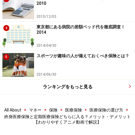
2010
月々支払う保険料は、更新時の条件で決定されます。更
新時に告知書などによる新たな診査の必要はありませ
2010/12/03
ん。
東京都にある病院の差額ベッド代を徹底調査！
4
2014
2014/04/30
定期医療保険（年満了）
スポーツが趣味の人が備えておくべき保険とは？
5
このタイプも、終身医療保険に比べて保障期間が短い
2014/06/30
分、保険料は安くなります。ただ更新のたびに保険料は
変わり、長期間続けていくと終身医療保険の保険料を上
ランキングをもっと見る
回る可能性が高いです。
>
>
>
>
>
All About
マネー
保険
医療保険
医療保険の選び方
終身医療保険と定期医療保険どちらに入る？メリット・デメリット
終身医療保険と定期医療保険の主な違いは保障期間です
【わかりやすくアニメ動画で解説】
が、商品設計上、保障以外の部分でも違いがあります。