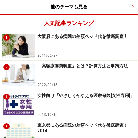
他のテーマも見る
次のページへ
1
/
3
人気記事ランキング
大阪府にある病院の差額ベッド代を徹底調査!!
1
2011/02/27
「高額療養費制度」とは？計算方法と申請方法
2
2022/03/15
女性向け『やさしくそなえる医療保険[女性専用]』
3
2013/10/15
東京都にある病院の差額ベッド代を徹底調査！
4
2014