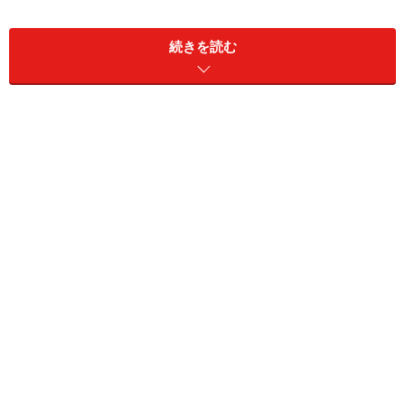
続きを読む
サッカーと同じように人生にも攻めと守りがある
野球は毎回、攻撃と守備を繰り返して勝負をつけていき
ます。サッカーやラグビーなどは野球ほど攻守交替がは
っきりわかれてはいませんが、攻める時と守る時、また
攻める役割と守る役割にわかれて試合を組み立てていき
ます。
では攻めるのと守るのとどちらが大事なのでしょうか？