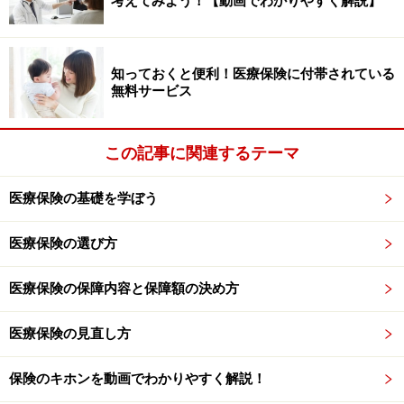
考えてみよう！【動画でわかりやすく解説】
スクを回避することのほうが賢い選択なのかもしれませ
ん。
知っておくと便利！医療保険に付帯されている
攻撃的な波乱万丈の人生よりも、守備的で堅実な人生の
無料サービス
ほうが幸せと感じる人も多いのではないでしょうか。
この記事に関連するテーマ
保険は人生における守り（ディフェンス）の代表格！ 続
きは
次のページ
で。
医療保険の基礎を学ぼう
※記事内容は執筆時点のものです。最新の内容をご確認くださ
い。
医療保険の選び方
本記事の内容は一般的な情報提供を目的としており、特定の金融
商品や投資行動を推奨するものではありません。
投資や資産運用に関する最終的なご判断はご自身の責任において
医療保険の保障内容と保障額の決め方
行ってください。
掲載情報の正確性・完全性については十分に配慮しております
医療保険の見直し方
が、その内容を保証するものではなく、これに基づく損失・損害
などについて当社は一切の責任を負いません。
最新の情報や詳細については、必ず各金融機関やサービス提供者
保険のキホンを動画でわかりやすく解説！
の公式情報をご確認ください。