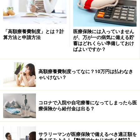
人生もスポーツと同じように攻めと守りがあると思いま
す。守りをきちんとしておけば安心して攻めることがで
きるし、仮に失点しても最少失点で切り抜けることが可
「高額療養費制度」とは？計
医療保険には入っていません
能です。
算方法と申請方法
が、万が一の病気に備える貯
蓄はどれくらい準備しておけ
ばよいですか？
もしいろいろなことを犠牲にしてまで夢に向かって突き
進む（攻め続ける）ような時があったなら、結果がつい
高額療養費制度ってなに？10万円は払わなき
てきているうちは、やりがいや生きがいもあって楽しい
ゃいけない？
と感じるでしょうが、そうでない時は、激しく落ち込む
ことになるでしょう。一方、守ってばかりの堅い人生だ
と楽しみに欠けるかもしれません。
コロナで入院や自宅療養になってしまったら医
療保険から給付金は出る？
リオネル・メッシやクリスティアーノ・ロナウドのよう
な圧倒的な攻撃力があれば別ですが、攻め続けても成果
を得られないリスクを取るよりも、堅実な守備によりリ
サラリーマンが医療保険で備えるべき適正額を