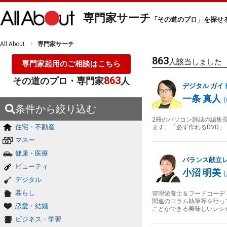
専門家サーチ
「その道のプロ」を探せ
All About
専門家サーチ
863
人該当しました
専門家起用のご相談はこちら
863
その道のプロ・専門家
人
デジタル
ガイ
一条 真人
(
条件から絞り込む
2冊のパソコン雑誌の編集
住宅・不動産
ます。「必ず作れるDVD」「
マネー
健康・医療
バランス献立
ビューティ
小沼 明美
(
デジタル
暮らし
管理栄養士＆フードコーデ
関連のコラム執筆等を行っ
恋愛・結婚
ことができる美味しいレシ
ビジネス・学習