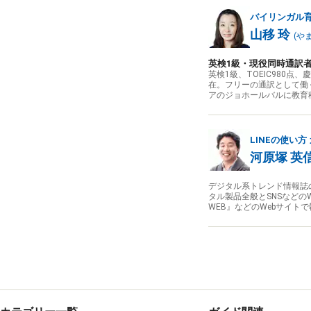
バイリンガル
山移 玲
(
や
英検1級・現役同時通訳
英検1級、TOEIC980
在。フリーの通訳として働
アのジョホールバルに教育
LINEの使い方
河原塚 英
デジタル系トレンド情報誌
タル製品全般とSNSなどのWe
WEB』などのWebサイト