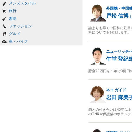
メンズスタイル
外国株・中国
旅行
戸松 信博
(
趣味
ファッション
誰よりも早く中国株に注目
向についても解説します。
グルメ
車・バイク
ニューリッチ
午堂 登紀
貯金70万円を１年で3億
ネコ
ガイド
岩田 麻美
猫との付き合いは40年以
のTNRや保護猫のボラン