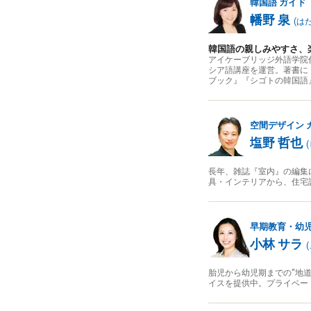
韓国語
ガイド
幡野 泉
(
は
韓国語の親しみやすさ、
アイケーブリッジ外語学院
シア語講座を運営。著書に『
ブック』『シゴトの韓国語
空間デザイン
塩野 哲也
(
長年、雑誌『室内』の編集
具・インテリアから、住宅
早期教育・幼
小林 サラ
(
胎児から幼児期までの“地
イスを提供中。プライベー