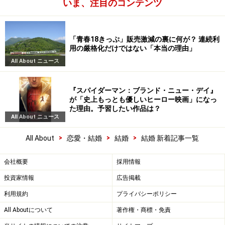
いま、注目のコンテンツ
「青春18きっぷ」販売激減の裏に何が？ 連続利
用の厳格化だけではない「本当の理由」
All About ニュース
『スパイダーマン：ブランド・ニュー・デイ』
が「史上もっとも優しいヒーロー映画」になっ
た理由。予習したい作品は？
All About ニュース
>
>
>
All About
恋愛・結婚
結婚
結婚 新着記事一覧
会社概要
採用情報
投資家情報
広告掲載
利用規約
プライバシーポリシー
All Aboutについて
著作権・商標・免責