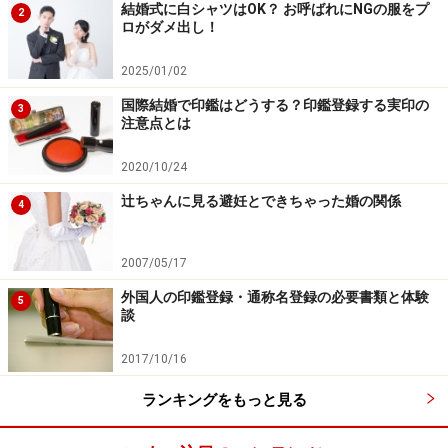
結婚式に白シャツはOK？ お呼ばれにNGの服をプ
2
ロがダメ出し！
2025/01/02
国際結婚で印鑑はどうする？印鑑登録する実印の
3
注意点とは
2020/10/24
辻ちゃんに見る避妊とできちゃった婚の関係
4
2007/05/17
外国人の印鑑登録・通称名登録の必要書類と体験
5
談
2017/10/16
ランキングをもっと見る