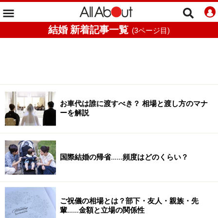
結婚 新着記事一覧
(
3
ページ目)
お車代は誰に渡すべき？ 相場と渡し方のマナ
ーを解説
国際結婚の帰省……頻度はどのくらい？
ご祝儀の相場とは？部下・友人・親族・先
輩……金額と立場の関係性