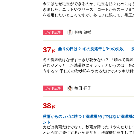
今回はなぜ毛玉ができるのか、毛玉を防ぐためには
きました。ニットやフリース、コートからスーツま
を着用したいところですが、冬モノに限って、毛玉
神崎 健輔
ガイド記事
37
曇りの日は？ 冬の洗濯干し3つの失敗……
位
冬の洗濯物はなぜすっきり乾かない？ 「晴れて洗
込むジメッとした洗濯物にイラッ」というのは、冬
うする？ 干し方の3大NGをやめるだけでスッキリ
毎田 祥子
ガイド記事
38
位
秋雨からのカビに勝つ！洗濯槽だけではない洗濯機
ント
カビは梅雨だけでなく、秋雨が降ったりやんだりし
という間に発生するため要注意。洗濯機に発生して