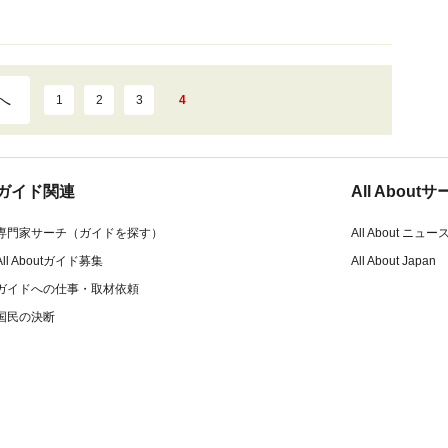
へ
1
2
3
4
ガイド関連
All Abou
専門家サーチ（ガイドを探す）
All About ニュー
All Aboutガイド募集
All About Japan
ガイドへの仕事・取材依頼
国民の決断