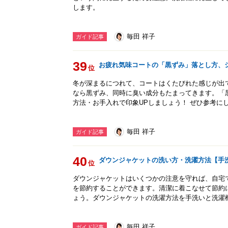
します。
毎田 祥子
ガイド記事
39
お疲れ気味コートの「黒ずみ」落とし方、
位
冬が深まるにつれて、コートはくたびれた感じが出
なら黒ずみ、同時に臭い成分もたまってきます。「
方法・お手入れで印象UPしましょう！ ぜひ参考に
毎田 祥子
ガイド記事
40
ダウンジャケットの洗い方・洗濯方法【手
位
ダウンジャケットはいくつかの注意を守れば、自宅
を節約することができます。清潔に着こなせて節約
ょう。ダウンジャケットの洗濯方法を手洗いと洗濯
毎田 祥子
ガイド記事