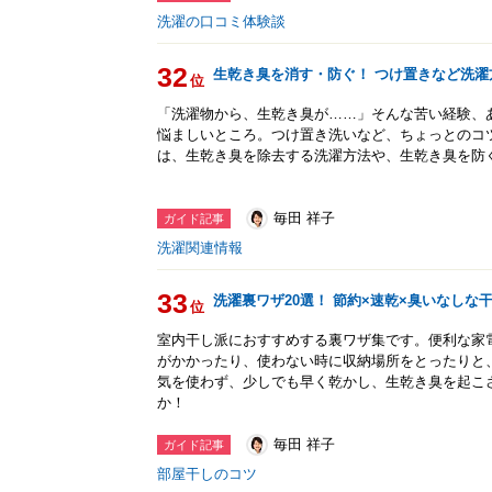
洗濯の口コミ体験談
32
生乾き臭を消す・防ぐ！ つけ置きなど洗濯
位
「洗濯物から、生乾き臭が……」そんな苦い経験、
悩ましいところ。つけ置き洗いなど、ちょっとのコ
は、生乾き臭を除去する洗濯方法や、生乾き臭を防
毎田 祥子
ガイド記事
洗濯関連情報
33
洗濯裏ワザ20選！ 節約×速乾×臭いなしな
位
室内干し派におすすめする裏ワザ集です。便利な家
がかかったり、使わない時に収納場所をとったりと
気を使わず、少しでも早く乾かし、生乾き臭を起こ
か！
毎田 祥子
ガイド記事
部屋干しのコツ