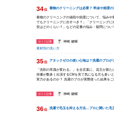
34
着物のクリーニングは必要？ 料金や頻度の
位
着物のクリーニングの値段や頻度について、悩みや
でもクリーニングに出すべき？」「クリーニングに
安はどのくらい？」などの定番の悩み・疑問につい
神崎 健輔
ガイド記事
素材別の洗い方
35
アタックゼロの使い心地は？洗濯のプロが
位
「洗剤の常識が変わる。」を合言葉に、花王が新たに
俳優が数多く出演するCMを見て気になる方も多いと
実力があるのか？ 洗濯のプロが実際使った結果をご
神崎 健輔
ガイド記事
36
洗濯で毛玉を抑える方法…プロに聞いた毛
位