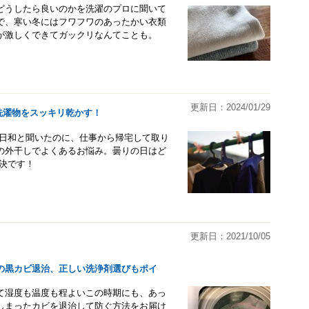
どうしたら良いのかを洗濯のプロに聞いて
で、寒い冬にはフワフワのあったかい衣類
が激しくできてガックリなんてことも。
更新日：2024/01/29
洗濯物をスッキリ乾かす！
濯日和と聞いたのに、仕事から帰宅して取り
の外干しでよくあるお悩み。曇りの日はど
解決です！
更新日：2021/10/05
の黒カビ退治、正しい洗浄剤選びもポイ
て湿度も温度も程よいこの時期にも、あっ
しまったカビを退治して防ぐ方法をお届け