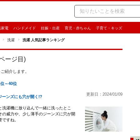
活家電
ハンドメイド
妊娠・出産
育児・赤ちゃん
子育て・キッズ
洗濯
洗濯 人気記事ランキング
ページ目)
事をご紹介します。
1位～40位
更新日：2024/01/09
ーンズにも穴が開く!?
と洗濯機に放り込んで一緒に洗ったとこ
その威力や、少し薄手のジーンズに穴が開
要ですね。