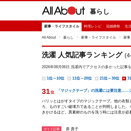
暮らし
家事・ライフスタイル
料理レシピ
冠婚葬祭
生
All About
暮らし
家事・ライフスタイル
家事
洗濯 人気記事ランキング
(
4
2026年08月06日 洗濯内でアクセスの多かった記
1位～10位
11位～20位
21位～30位
3
31
「マジックテープ」の洗濯には要注意……ジ
位
バリッとはがすタイプのマジックテープ。他の衣類
ろ、ものすごい破壊力であることが判明しました。
きかけるほど。異素材のものを洗う時には注意が必
原 貴子
ガイド記事