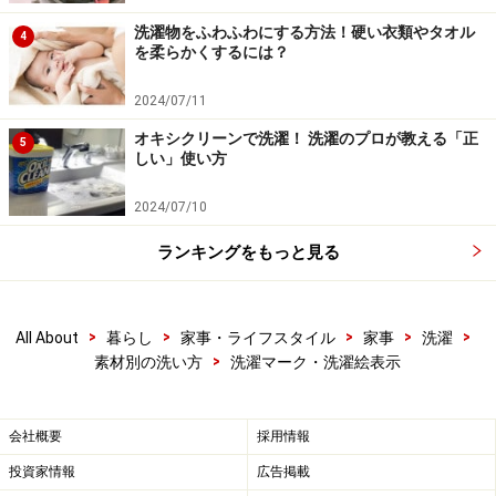
洗濯物をふわふわにする方法！硬い衣類やタオル
4
を柔らかくするには？
2024/07/11
オキシクリーンで洗濯！ 洗濯のプロが教える「正
5
しい」使い方
2024/07/10
ランキングをもっと見る
>
>
>
>
>
All About
暮らし
家事・ライフスタイル
家事
洗濯
>
素材別の洗い方
洗濯マーク・洗濯絵表示
会社概要
採用情報
投資家情報
広告掲載