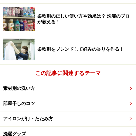
柔軟剤の正しい使い方や効果は？ 洗濯のプロ
が教える！
■手洗い、または洗濯機の手洗いコースOK
装飾の多いものを除き、手洗いか洗濯機の手洗いコース
で洗うことができます（表では3番目）。ふんわりした
風合いの服やセーターなどデリケートな素材の衣類に書
柔軟剤をブレンドして好みの香りを作る！
かれていることが多く、これらを洗濯機の通常コースで
洗うと風合いがダメになったり、セーターの表面がフェ
この記事に関連するテーマ
ルトのように固まってしまうこともあります。
素材別の洗い方
■ドライクリーニングマーク
ドライクリーニングマークは、それしかダメなのではな
部屋干しのコツ
く、ドライクリーニングもできるという意味（表では7
番目）。ちなみにドライクリーニングは汗など水溶性の
アイロンがけ・たたみ方
汚れが落ちにくいという欠点がありますので、汗染み対
策のためには、水洗い（ウエット）クリーニングができ
洗濯グッズ