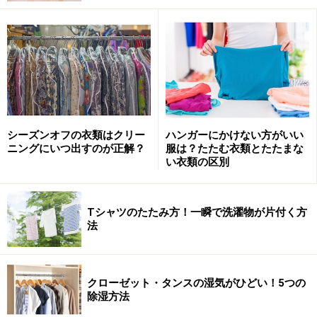
■水洗い不可マーク
水洗いはダメという意味（表では4番目）。もちろん洗
濯機洗いでも手洗いでもダメです。芯地が入っていて型
崩れしやすいスーツ類や着物、皮革、シルク、レーヨン
など水気で生地がダメになりやすいものに書かれていま
す。この場合はそのままクリーニング店に出します。
シーズンオフの衣類はクリー
ハンガーにかけない方がいい
ニングにいつ出すのが正解？
服は？たたむ衣類とたたまな
い衣類の区別
Tシャツのたたみ方！一瞬で洗濯物が片付く方
法
クローゼット・タンスの湿気がひどい！5つの
除湿方法