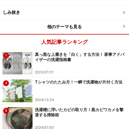
るお店に頼みましょう。まずは行きつけのお店で「汗染
しみ抜き
み対策のため、水洗いクリーニングはできますか？」と
聞いてみて！
他のテーマも見る
次は
文字で注意を促しているもの
について
人気記事ランキング
※記事内容は執筆時点のものです。最新の内容をご確認くださ
真っ黒な上履きを「白く」する方法！ 家事アドバ
い。
1
イザーの洗濯指南書
2023/07/21
次のページへ
1
/
2
Tシャツのたたみ方！一瞬で洗濯物が片付く方法
2
2024/12/24
洗濯槽に浮いたカビの取り方！黒カビワカメを撃
3
退する掃除術
2024/07/03