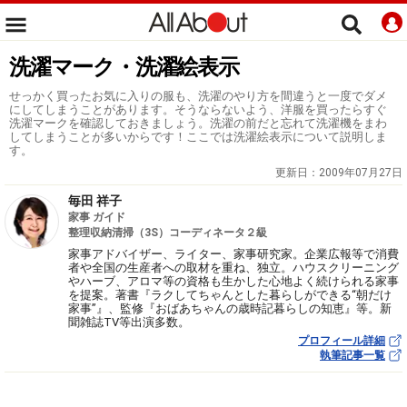
洗濯マーク・洗濯絵表示
せっかく買ったお気に入りの服も、洗濯のやり方を間違うと一度でダメ
にしてしまうことがあります。そうならないよう、洋服を買ったらすぐ
洗濯マークを確認しておきましょう。洗濯の前だと忘れて洗濯機をまわ
してしまうことが多いからです！ここでは洗濯絵表示について説明しま
す。
更新日：
2009年07月27日
毎田 祥子
家事 ガイド
整理収納清掃（3S）コーディネータ２級
家事アドバイザー、ライター、家事研究家。企業広報等で消費
者や全国の生産者への取材を重ね、独立。ハウスクリーニング
やハーブ、アロマ等の資格も生かした心地よく続けられる家事
を提案。著書『ラクしてちゃんとした暮らしができる“朝だけ
家事”』、監修『おばあちゃんの歳時記暮らしの知恵』等。新
聞雑誌TV等出演多数。
プロフィール詳細
執筆記事一覧