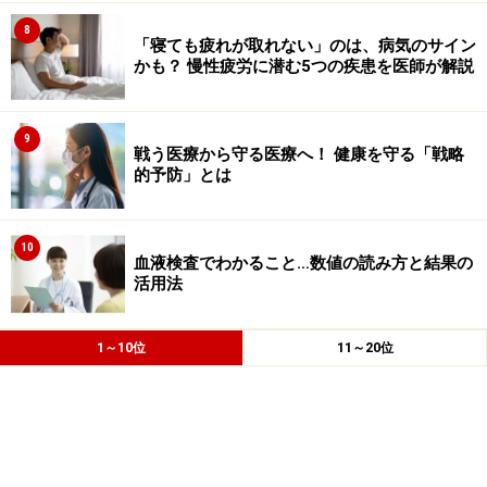
8
「寝ても疲れが取れない」のは、病気のサイン
かも？ 慢性疲労に潜む5つの疾患を医師が解説
9
戦う医療から守る医療へ！ 健康を守る「戦略
的予防」とは
10
血液検査でわかること…数値の読み方と結果の
活用法
1～10位
11～20位