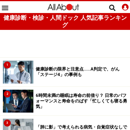
健康診断・検診・人間ドック 人気記事ランキン
グ
1
健康診断の限界と注意点……A判定で、がん
「ステージ4」の事例も
2
6時間未満の睡眠は寿命の前借り？ 日常のパフ
ォーマンスと寿命をのばす「忙しくても寝る勇
気」
3
「肺に影」で考えられる病気・自覚症状なしで