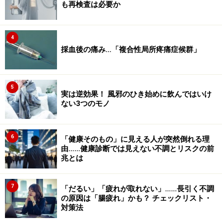
も再検査は必要か
4
採血後の痛み…「複合性局所疼痛症候群」
5
実は逆効果！ 風邪のひき始めに飲んではいけ
ない3つのモノ
6
「健康そのもの」に見える人が突然倒れる理
由……健康診断では見えない不調とリスクの前
兆とは
7
「だるい」「疲れが取れない」……長引く不調
の原因は「腸疲れ」かも？ チェックリスト・
対策法