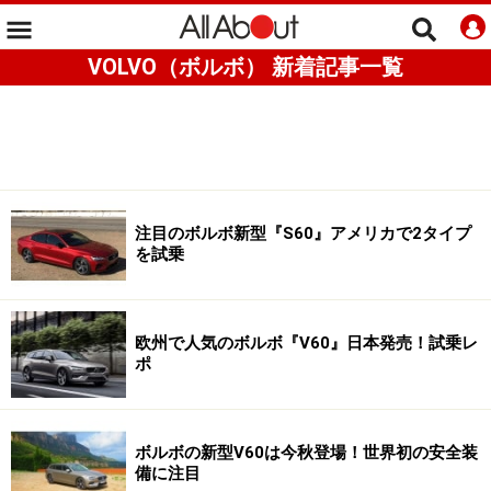
VOLVO（ボルボ） 新着記事一覧
注目のボルボ新型『S60』アメリカで2タイプ
を試乗
欧州で人気のボルボ『V60』日本発売！試乗レ
ポ
ボルボの新型V60は今秋登場！世界初の安全装
備に注目