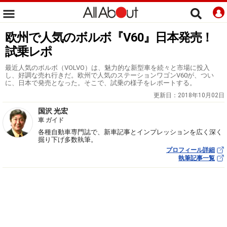
欧州で人気のボルボ『V60』日本発売！
試乗レポ
最近人気のボルボ（VOLVO）は、魅力的な新型車を続々と市場に投入
し、好調な売れ行きだ。欧州で人気のステーションワゴンV60が、つい
に、日本で発売となった。そこで、試乗の様子をレポートする。
更新日：
2018年10月02日
国沢 光宏
車 ガイド
各種自動車専門誌で、新車記事とインプレッションを広く深く
掘り下げ多数執筆。
プロフィール詳細
執筆記事一覧