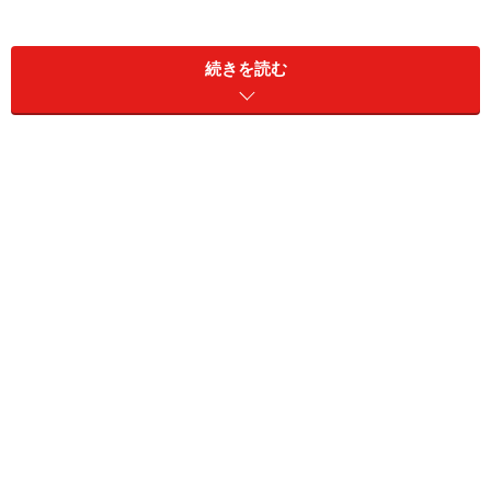
そんな状況の中、ボルボにとっての売れ筋モデルである
続きを読む
ステーションワゴン新型V60を日本でも発売した。欧州
市場では今年の春から発売されており、すでに人気だと
いう。改めて紹介してみよう。
ボルボ『V60』
V60はアッパーミドルクラスに属するのだが、面白いこ
とに車格がドイツ車と微妙にずれている。ボディサイズ
を見るとBMWなら3シリーズと5シリーズの中間なのだ。
ベンツでいえばCクラスとEクラスの中間だ。