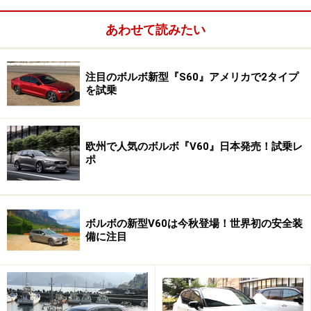
あわせて読みたい
注目のボルボ新型『S60』アメリカで2タイプ
を試乗
欧州で人気のボルボ『V60』日本発売！試乗レ
ポ
それでいて、価格は3シリーズやCクラスに限りなく近
い。BMWやベンツが持つ強いブランド力に対して、ボル
ボルボの新型V60は今秋登場！世界初の安全装
ボはコストパフォーマンスと圧倒的な安全性能でやっつ
備に注目
けようという作戦なんだろう。実際、日本で発表された
価格を見ると、後述する安全装備が全て標準装備され
499万円（Momentum）からのスタート。