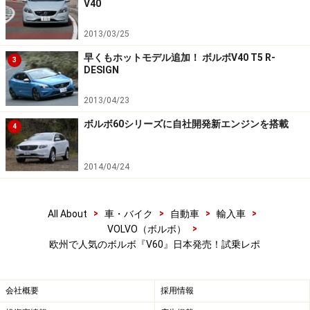
V40
2013/03/25
早くもホットモデル追加！ ボルボV40 T5 R-
3
DESIGN
ボルボ『V60』。日本市場に合わせて全幅は1850mmに、全
長を先代より125mm拡大、全高は45mm低く下げた
2013/04/23
ボルボ60シリーズに自社開発新エンジンを搭載
4
ボルボ『V60』
2014/04/24
>
>
>
>
All About
車・バイク
自動車
輸入車
ボルボ『V60』
>
VOLVO（ボルボ）
欧州で人気のボルボ『V60』日本発売！試乗レポ
予想以上にパワフルな走り出し
会社概要
採用情報