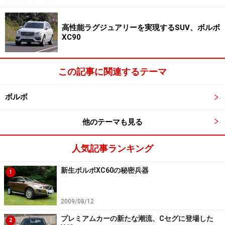
なら余裕で入る。
高性能ラグジュアリーを実現するSUV、ボルボ
XC90
ボルボ『V60』。ラゲッジスペースの容量はクラストップを
実現
この記事に関連するテーマ
ボルボ
ボルボ『V60』
他のテーマも見る
それでいて、オーソドックスなワイド＆ローのシルエッ
人気記事ランキング
トを持つ。人気モデルだったベンツ Eクラスワゴンや、
新生ボルボXC60の秘密兵器
1
ボルボ V70のイメージだ。やはりステーションワゴン
は、それらしいスタイルが好ましいと思う。うれしいこ
2009/08/12
とに全幅を1850mm（先代比-15mm）に抑えており、同
じクラスの日本車と同等レベル。
プレミアムカーの新たな潮流、Cセグに登場した
2