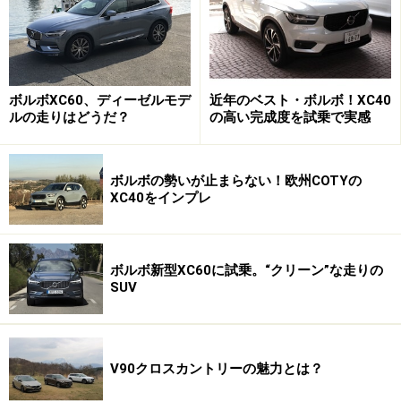
ベンツ C200ステーションワゴンが576万円。BMW 320i
ツーリングで582万円。V60なら豪華装備の
『Inscription』も599万円といった具合。
ボルボXC60、ディーゼルモデ
近年のベスト・ボルボ！XC40
ルの走りはどうだ？
の高い完成度を試乗で実感
ちなみに、V60に搭載されるエンジンは254馬力の
2000ccターボで、320iの190馬力2000ccターボより圧倒
的にパワフルだ。スペック面で明確に勝る。
ボルボの勢いが止まらない！欧州COTYの
XC40をインプレ
ゆとりあるラゲッジスペース
ボルボ新型XC60に試乗。“クリーン”な走りの
SUV
早速試乗してみた。実車を見るとスタイリッシュでいな
がら実用的。最近、ステーションワゴンはラゲッジスペ
ースが小さくなる傾向にあるが、V60のリアハッチゲー
トはかなり直立した角度を持ち、見てわかるように相当
V90クロスカントリーの魅力とは？
広い。海外旅行用の大型トランク4つと手荷物4つくらい