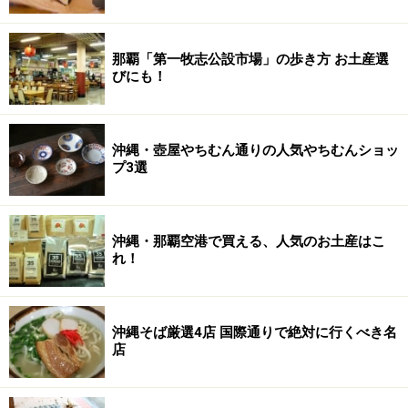
那覇「第一牧志公設市場」の歩き方 お土産選
びにも！
沖縄・壺屋やちむん通りの人気やちむんショッ
プ3選
沖縄・那覇空港で買える、人気のお土産はこ
れ！
沖縄そば厳選4店 国際通りで絶対に行くべき名
店