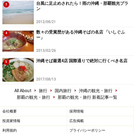
台風に足止めされたら！雨の沖縄・那覇観光プラ
3
ン
2012/08/21
数々の受賞歴がある沖縄そばの名店 「いしぐふ
4
ー」
2013/02/26
沖縄そば厳選4店 国際通りで絶対に行くべき名店
5
2017/08/13
>
>
>
>
All About
旅行
国内旅行
沖縄の観光・旅行
>
那覇の観光・旅行
那覇の観光・旅行 新着記事一覧
会社概要
採用情報
投資家情報
広告掲載
利用規約
プライバシーポリシー