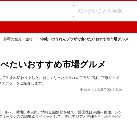
那覇の観光・旅行
沖縄・のうれんプラザで食べたいおすすめ市場グルメ
食べたいおすすめ市場グルメ
として生まれ変わりました。新しくなったのうれんプラザでは、市場グルメ
メスポットをご紹介します。
更新日：2018年05月01日
ポールへ。現地日本人向け情報誌編集部を経て、帰国後は沖縄へ移住。シン
りフリーランスの編集＆ライターとして、主にアジアと沖縄をテーマとした
...続きを読む
躍中。