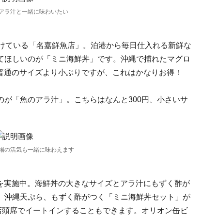
アラ汁と一緒に味わいたい
続けている「名嘉鮮魚店」。泊港から毎日仕入れる新鮮な
てほしいのが「ミニ海鮮丼」です。沖縄で捕れたマグロ
 普通のサイズより小ぶりですが、これはかなりお得！
が「魚のアラ汁」。こちらはなんと300円、小さいサ
場の活気も一緒に味わえます
チ」を実施中。海鮮丼の大きなサイズとアラ汁にもずく酢が
、沖縄天ぷら、もずく酢がつく「ミニ海鮮丼セット」が
店頭席でイートインすることもできます。オリオン缶ビ