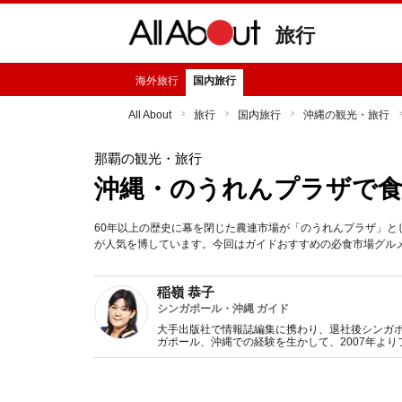
旅行
海外旅行
国内旅行
All About
旅行
国内旅行
沖縄の観光・旅行
那覇の観光・旅行
沖縄・のうれんプラザで
60年以上の歴史に幕を閉じた農連市場が「のうれんプラザ」
が人気を博しています。今回はガイドおすすめの必食市場グル
稲嶺 恭子
シンガポール・沖縄 ガイド
大手出版社で情報誌編集に携わり、退社後シンガ
ガポール、沖縄での経験を生かして、2007年よ
ガイドブック・雑誌・書籍・ウエブ媒体などで活