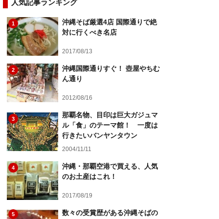
人気記事ランキング
沖縄そば厳選4店 国際通りで絶
1
対に行くべき名店
2017/08/13
沖縄国際通りすぐ！ 壺屋やちむ
2
ん通り
2012/08/16
那覇名物、目印は巨大ガジュマ
3
ル「食」のテーマ館！ 一度は
行きたいバンヤンタウン
2004/11/11
沖縄・那覇空港で買える、人気
4
のお土産はこれ！
2017/08/19
数々の受賞歴がある沖縄そばの
5