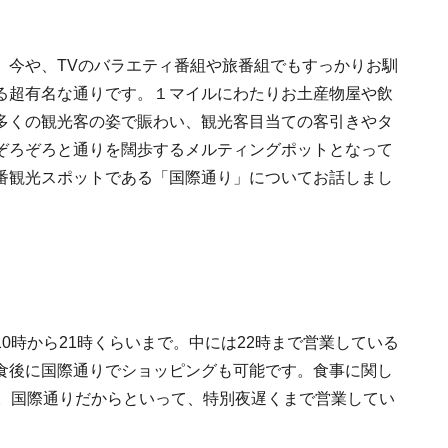
。今や、TVのバラエティ番組や旅番組でもすっかりお馴
る超有名な通りです。１マイルにわたりお土産物屋や飲
多くの観光客の姿で賑わい、観光客目当ての客引きやタ
ぞろぞろと通りを闊歩するメルティングポットとなって
番観光スポットである「国際通り」についてお話しまし
0時から21時くらいまで。中には22時まで営業している
食後に国際通りでショッピングも可能です。食事に関し
ど。国際通りだからといって、特別夜遅くまで営業してい