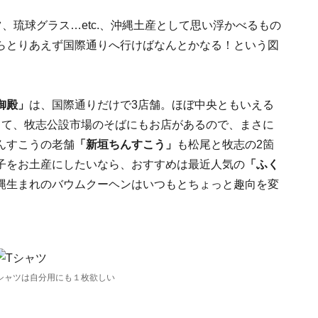
、琉球グラス…etc.、沖縄土産として思い浮かべるもの
らとりあえず国際通りへ行けばなんとかなる！という図
御殿」
は、国際通りだけで3店舗。ほぼ中央ともいえる
して、牧志公設市場のそばにもお店があるので、まさに
んすこうの老舗
「新垣ちんすこう」
も松尾と牧志の2箇
子をお土産にしたいなら、おすすめは最近人気の
「ふく
縄生まれのバウムクーヘンはいつもとちょっと趣向を変
シャツは自分用にも１枚欲しい