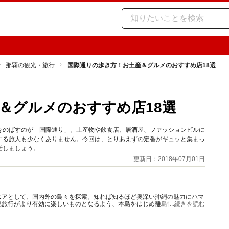
那覇の観光・旅行
国際通りの歩き方！お土産＆グルメのおすすめ店18選
＆グルメのおすすめ店18選
をのばすのが「国際通り」。土産物や飲食店、居酒屋、ファッションビルに
する旅人も少なくありません。今回は、とりあえずの定番がギュッと集まっ
話しましょう。
更新日：2018年07月01日
ニアとして、国内外の島々を探索。知れば知るほど奥深い沖縄の魅力にハマ
縄旅行がより有効に楽しいものとなるよう、本島をはじめ離島情報もまじえ
...続きを読む