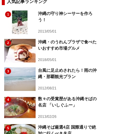
人気記事ランキング
沖縄の守り神シーサーを作ろ
1
う！
2013/05/01
沖縄・のうれんプラザで食べた
2
いおすすめ市場グルメ
2018/05/01
台風に足止めされたら！雨の沖
3
縄・那覇観光プラン
2012/08/21
数々の受賞歴がある沖縄そばの
4
名店 「いしぐふー」
2013/02/26
沖縄そば厳選4店 国際通りで絶
5
対に行くべき名店