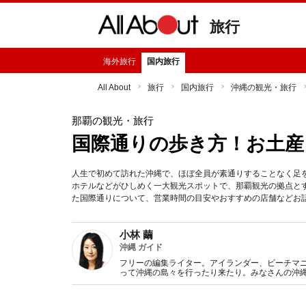
旅行
海外旅行
国内旅行
All About
旅行
国内旅行
沖縄の観光・旅行
那覇の観光・旅行
国際通りの歩き方！お土産
人生で初めて訪れた沖縄で、ほぼ全員が素通りすることなく足
ホテルなどがひしめく一大観光スポットで、那覇観光の拠点と
た国際通りについて、営業時間の目安やおすすめの店舗などお
小林 繭
沖縄 ガイド
フリーの編集ライター。アイランダー、ビーチマ
って沖縄の島々を行ったり来たり。みなさんの沖
た沖縄情報を発信していきます！