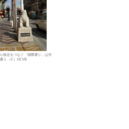
ら牧志をつなぐ「国際通り」は沖
り （C）OCVB