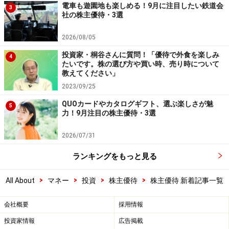
電車も遊園地も楽しめる！9月に注目したい鉄道会
3
社の株主優待・3選
2026/08/05
投資家・桐谷さんに質問！「優待で外食を楽しみ
4
たいです。株の選び方や買い時、売り時について
教えてください」
2023/09/25
QUOカードやカタログギフト、選ぶ楽しさが魅
5
力！9月注目の株主優待・3選
2026/07/31
ランキングをもっと見る
>
>
>
>
All About
マネー
投資
株主優待
株主優待 新着記事一覧
会社概要
採用情報
投資家情報
広告掲載