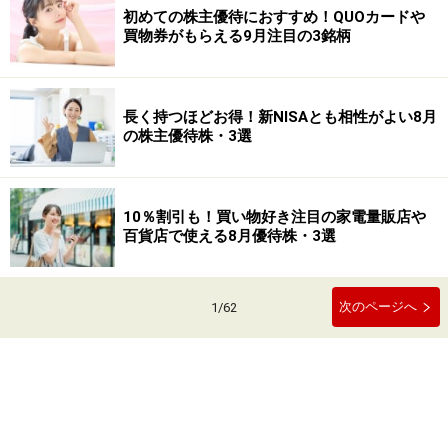
初めての株主優待におすすめ！QUOカードや
買物券がもらえる9月注目の3銘柄
長く持つほどお得！新NISAとも相性がよい8月
の株主優待株・3選
10％割引も！買い物好き注目の家電量販店や
百貨店で使える8月優待株・3選
次のページへ
1
/
62