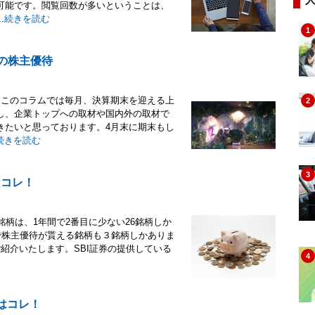
可能です。閲覧回数が多いということは、
.
続きを読む
1
Sの株主優待
スこのコラムでは毎月、決算期末を迎える上
2
し、企業トップへの取材や国内外の取材で
きたいと思っております。4月末に期末もし
続きを読む
3
はコレ！
柄は、1年間で2番目に少ない26銘柄しか
で株主優待が貰える銘柄も３銘柄しかありま
紹介いたします。SBI証券の提供している
4
はコレ！