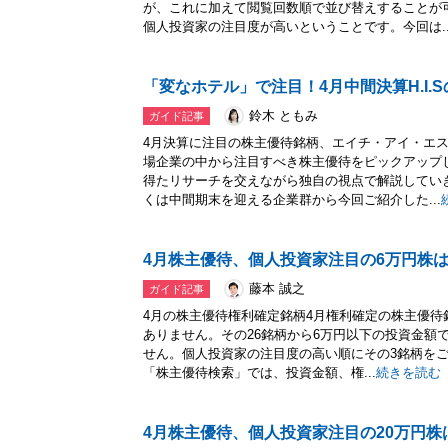
が、これに加えて閲覧回数順で並び替えすることが
個人投資家の注目度が高いということです。今回は..
「変なホテル」で注目！4月中間決算H.I.
鈴木 ともみ
ガイド記事
4月決算に注目の株主優待銘柄、エイチ・アイ・エ
場企業の中から注目すべき株主優待をピックアップ
得たリサーチを交えながら独自の視点で解説してい
くは中間期末を迎える企業群から今回ご紹介した...
4月株主優待、個人投資家注目の6万円株
藤本 誠之
ガイド記事
4月の株主優待権利確定銘柄4月権利確定の株主優待銘
ありません。その26銘柄から6万円以下の投資金額
せん。個人投資家の注目度の高い順にその3銘柄をご
「株主優待検索」では、投資金額、権...
続きを読む
4月株主優待、個人投資家注目の20万円株