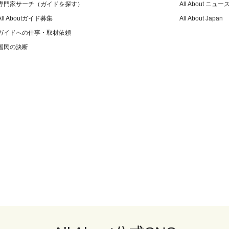
専門家サーチ（ガイドを探す）
All About ニュー
All Aboutガイド募集
All About Japan
ガイドへの仕事・取材依頼
国民の決断