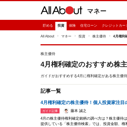
マネー
貯める
投資
保険
住宅ローン
クレジットカー
All About
マネー
投資
株主優待
4月権利
株主優待
4月権利確定のおすすめ株
ガイドがおすすめする4月に権利確定がある株主優
記事一覧
4月権利確定の株主優待！個人投資家注目の
藤本 誠之
ガイド記事
4月の株主優待権利確定銘柄の調べ方は？株主優待は
提供している「株主優待検索」では、投資金額、権